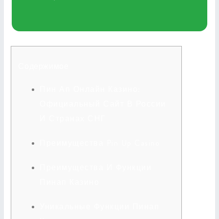
Содержимое
Пин Ап Онлайн Казино:
Официальный Сайт В России
И Странах СНГ
Преимущества Pin Up Casino
Преимущества И Функции
Пинап Казино
Уникальные Функции Пинап