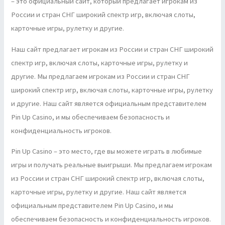
– это официальный сайт, который предлагает игрокам из
России и стран СНГ широкий спектр игр, включая слоты,
карточные игры, рулетку и другие.
Наш сайт предлагает игрокам из России и стран СНГ широкий
спектр игр, включая слоты, карточные игры, рулетку и
другие. Мы предлагаем игрокам из России и стран СНГ
широкий спектр игр, включая слоты, карточные игры, рулетку
и другие. Наш сайт является официальным представителем
Pin Up Casino, и мы обеспечиваем безопасность и
конфиденциальность игроков.
Pin Up Casino – это место, где вы можете играть в любимые
игры и получать реальные выигрыши. Мы предлагаем игрокам
из России и стран СНГ широкий спектр игр, включая слоты,
карточные игры, рулетку и другие. Наш сайт является
официальным представителем Pin Up Casino, и мы
обеспечиваем безопасность и конфиденциальность игроков.