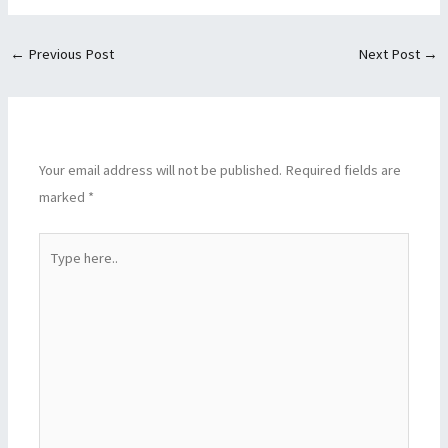
←
Previous Post
Next Post
→
Leave A Comment
Your email address will not be published.
Required fields are
marked
*
Type
here..