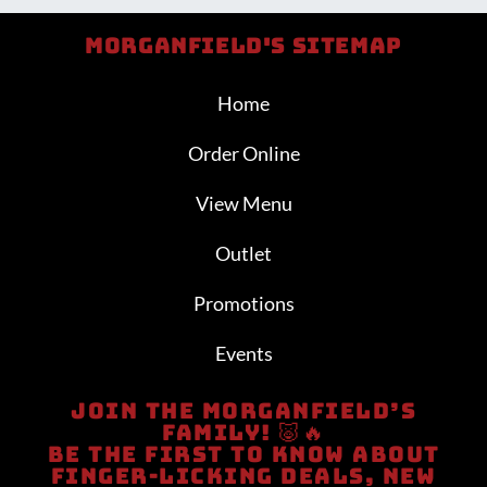
Morganfield's Sitemap
Home
Order Online
View Menu
Outlet
Promotions
Events
Join The Morganfield’s
Family! 🐷🔥
Be The First To Know About
Finger-Licking Deals, New