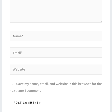
Name*
Email*
Website
Save my name, email, and website in this browser for the
next time I comment.