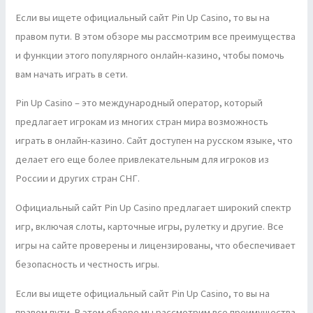
Если вы ищете официальный сайт Pin Up Casino, то вы на
правом пути. В этом обзоре мы рассмотрим все преимущества
и функции этого популярного онлайн-казино, чтобы помочь
вам начать играть в сети.
Pin Up Casino – это международный оператор, который
предлагает игрокам из многих стран мира возможность
играть в онлайн-казино. Сайт доступен на русском языке, что
делает его еще более привлекательным для игроков из
России и других стран СНГ.
Официальный сайт Pin Up Casino предлагает широкий спектр
игр, включая слоты, карточные игры, рулетку и другие. Все
игры на сайте проверены и лицензированы, что обеспечивает
безопасность и честность игры.
Если вы ищете официальный сайт Pin Up Casino, то вы на
правом пути. В этом обзоре мы рассмотрим все преимущества