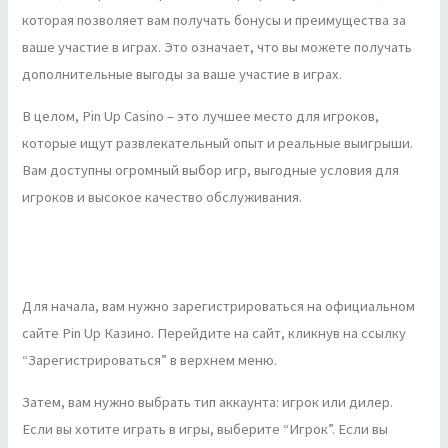
которая позволяет вам получать бонусы и преимущества за
ваше участие в играх. Это означает, что вы можете получать
дополнительные выгоды за ваше участие в играх.
В целом, Pin Up Casino – это лучшее место для игроков,
которые ищут развлекательный опыт и реальные выигрыши.
Вам доступны огромный выбор игр, выгодные условия для
игроков и высокое качество обслуживания.
Как Зарегистрироваться и Начать Играть в Pin Up
Казино
Для начала, вам нужно зарегистрироваться на официальном
сайте Pin Up Казино. Перейдите на сайт, кликнув на ссылку
“Зарегистрироваться” в верхнем меню.
Затем, вам нужно выбрать тип аккаунта: игрок или дилер.
Если вы хотите играть в игры, выберите “Игрок”. Если вы