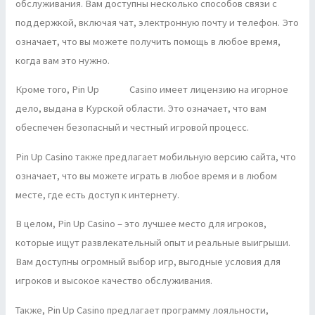
обслуживания. Вам доступны несколько способов связи с
поддержкой, включая чат, электронную почту и телефон. Это
означает, что вы можете получить помощь в любое время,
когда вам это нужно.
Кроме того, Pin Up
пинап
Casino имеет лицензию на игорное
дело, выдана в Курской области. Это означает, что вам
обеспечен безопасный и честный игровой процесс.
Pin Up Casino также предлагает мобильную версию сайта, что
означает, что вы можете играть в любое время и в любом
месте, где есть доступ к интернету.
В целом, Pin Up Casino – это лучшее место для игроков,
которые ищут развлекательный опыт и реальные выигрыши.
Вам доступны огромный выбор игр, выгодные условия для
игроков и высокое качество обслуживания.
Также, Pin Up Casino предлагает программу лояльности,