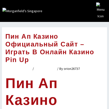
Skip
to
content
Пин Ап Казино
Официальный Сайт –
Играть В Онлайн Казино
Pin Up
Leave a Comment
/
Uncategorized
/ By
orion26737
Пин Ап
Казино