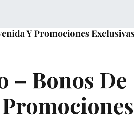
venida Y Promociones Exclusiva
o – Bonos De
Y Promociones