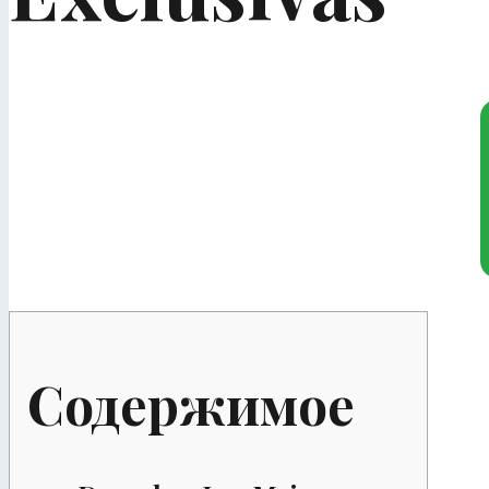
Содержимое