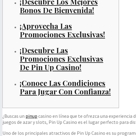
¡Descubre Los Mejores
Bonos De Bienvenida!
¡Aprovecha Las
Promociones Exclusivas!
¡Descubre Las
Promociones Exclusivas
De Pin Up Casino!
¡Conoce Las Condiciones
Para Jugar Con Confianza!
¿Buscas un
pinup
casino en línea que te ofrezca una experiencia
juegos de azar y slots, Pin Up Casino es el lugar perfecto para di
Uno de los principales atractivos de Pin Up Casino es su progra