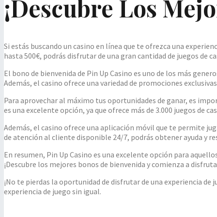
¡Descubre Los Mejo
Si estás buscando un casino en línea que te ofrezca una experie
hasta 500€, podrás disfrutar de una gran cantidad de juegos de c
El bono de bienvenida de Pin Up Casino es uno de los más generos
Además, el casino ofrece una variedad de promociones exclusivas
Para aprovechar al máximo tus oportunidades de ganar, es importa
es una excelente opción, ya que ofrece más de 3.000 juegos de 
Además, el casino ofrece una aplicación móvil que te permite juga
de atención al cliente disponible 24/7, podrás obtener ayuda y 
En resumen, Pin Up Casino es una excelente opción para aquello
¡Descubre los mejores bonos de bienvenida y comienza a disfrutar
¡No te pierdas la oportunidad de disfrutar de una experiencia d
experiencia de juego sin igual.