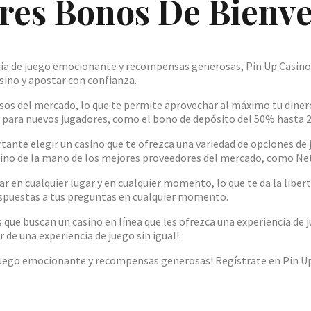
res Bonos De Bienve
ncia de juego emocionante y recompensas generosas, Pin Up Casino
asino y apostar con confianza.
os del mercado, lo que te permite aprovechar al máximo tu dinero y
 para nuevos jugadores, como el bono de depósito del 50% hasta 2
nte elegir un casino que te ofrezca una variedad de opciones de j
casino de la mano de los mejores proveedores del mercado, como N
r en cualquier lugar y en cualquier momento, lo que te da la libert
respuestas a tus preguntas en cualquier momento.
s que buscan un casino en línea que les ofrezca una experiencia 
 de una experiencia de juego sin igual!
e juego emocionante y recompensas generosas! Regístrate en Pin U