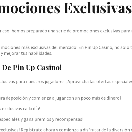
mociones Exclusivas
or eso, hemos preparado una serie de promociones exclusivas para 
romociones más exclusivas del mercado! En Pin Up Casino, no solo 
y mejorar tus habilidades.
 De Pin Up Casino!
usivas para nuestros jugadores. ¡Aprovecha las ofertas especiales 
era deposición y comienza a jugar con un poco más de dinero!
 exclusivas cada día!
s especiales y gana premios y recompensas!
clusivas! Regístrate ahora y comienza a disfrutar de la diversión 