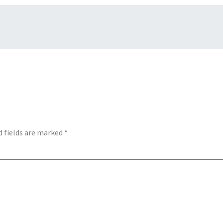
d fields are marked
*