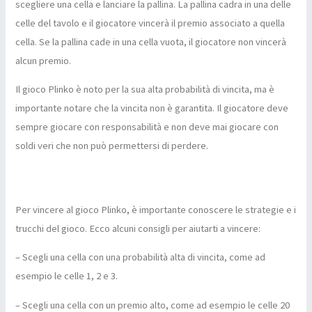
scegliere una cella e lanciare la pallina. La pallina cadra in una delle
celle del tavolo e il giocatore vincerà il premio associato a quella
cella. Se la pallina cade in una cella vuota, il giocatore non vincerà
alcun premio.
Il gioco Plinko è noto per la sua alta probabilità di vincita, ma è
importante notare che la vincita non è garantita. Il giocatore deve
sempre giocare con responsabilità e non deve mai giocare con
soldi veri che non può permettersi di perdere.
Consigli E Trucchi Per Vincere
Per vincere al gioco Plinko, è importante conoscere le strategie e i
trucchi del gioco. Ecco alcuni consigli per aiutarti a vincere:
– Scegli una cella con una probabilità alta di vincita, come ad
esempio le celle 1, 2 e 3.
– Scegli una cella con un premio alto, come ad esempio le celle 20