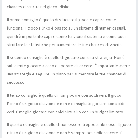
chances di vincita nel gioco Plinko.
Il primo consiglio è quello di studiare il gioco e capire come
funziona. Il gioco Plinko è basato su un sistema di numeri casuali,
quindi è importante capire come funziona il sistema e come puoi
sfruttare le statistiche per aumentare le tue chances di vincita.
Il secondo consiglio è quello di giocare con una strategia. Non è
sufficiente giocare a caso e sperare di vincere. È importante avere
una strategia e seguire un piano per aumentare le tue chances di
successo.
Il terzo consiglio è quello di non giocare con soldi veri. Il gioco
Plinko è un gioco di azione e non è consigliato giocare con soldi
veri. È meglio giocare con soldi virtuali o con un budget limitato.
Il quarto consiglio è quello di non essere troppo ambizioso. Il gioco
Plinko è un gioco di azione e non è sempre possibile vincere. È