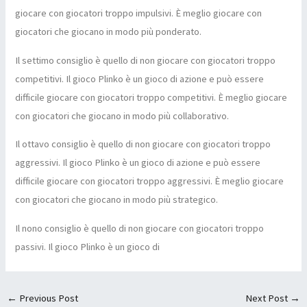
giocare con giocatori troppo impulsivi. È meglio giocare con
giocatori che giocano in modo più ponderato.
Il settimo consiglio è quello di non giocare con giocatori troppo
competitivi. Il gioco Plinko è un gioco di azione e può essere
difficile giocare con giocatori troppo competitivi. È meglio giocare
con giocatori che giocano in modo più collaborativo.
Il ottavo consiglio è quello di non giocare con giocatori troppo
aggressivi. Il gioco Plinko è un gioco di azione e può essere
difficile giocare con giocatori troppo aggressivi. È meglio giocare
con giocatori che giocano in modo più strategico.
Il nono consiglio è quello di non giocare con giocatori troppo
passivi. Il gioco Plinko è un gioco di
←
Previous Post
Next Post
→