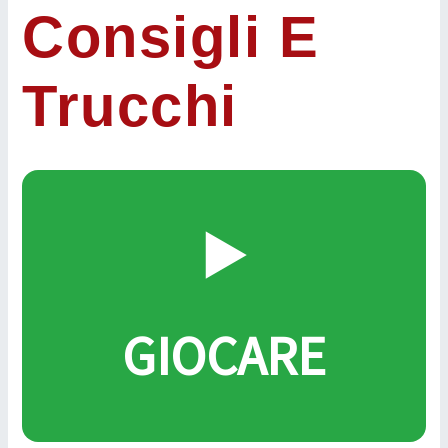
Consigli E
Trucchi
▶️
GIOCARE