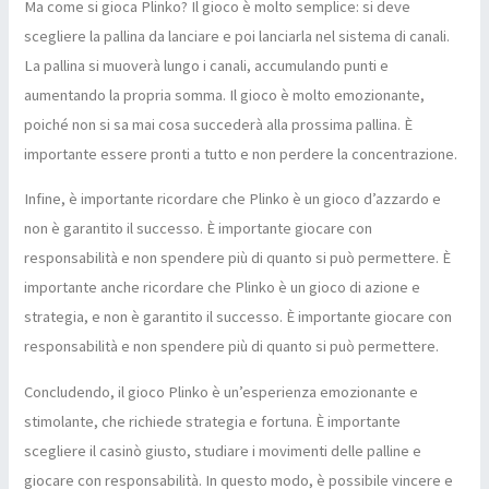
Ma come si gioca Plinko? Il gioco è molto semplice: si deve
scegliere la pallina da lanciare e poi lanciarla nel sistema di canali.
La pallina si muoverà lungo i canali, accumulando punti e
aumentando la propria somma. Il gioco è molto emozionante,
poiché non si sa mai cosa succederà alla prossima pallina. È
importante essere pronti a tutto e non perdere la concentrazione.
Infine, è importante ricordare che Plinko è un gioco d’azzardo e
non è garantito il successo. È importante giocare con
responsabilità e non spendere più di quanto si può permettere. È
importante anche ricordare che Plinko è un gioco di azione e
strategia, e non è garantito il successo. È importante giocare con
responsabilità e non spendere più di quanto si può permettere.
Concludendo, il gioco Plinko è un’esperienza emozionante e
stimolante, che richiede strategia e fortuna. È importante
scegliere il casinò giusto, studiare i movimenti delle palline e
giocare con responsabilità. In questo modo, è possibile vincere e