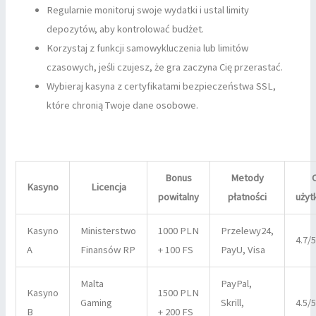
Regularnie monitoruj swoje wydatki i ustal limity
depozytów, aby kontrolować budżet.
Korzystaj z funkcji samowykluczenia lub limitów
czasowych, jeśli czujesz, że gra zaczyna Cię przerastać.
Wybieraj kasyna z certyfikatami bezpieczeństwa SSL,
które chronią Twoje dane osobowe.
Porównanie popularnych kasyn online w Polsce
Bonus
Metody
Kasyno
Licencja
powitalny
płatności
użyt
Kasyno
Ministerstwo
1000 PLN
Przelewy24,
4.7/
A
Finansów RP
+ 100 FS
PayU, Visa
Malta
PayPal,
Kasyno
1500 PLN
Gaming
Skrill,
4.5/
B
+ 200 FS