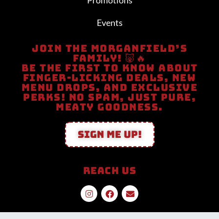
Promotions
Events
Join The Morganfield’s
Family! 🐷🔥
Be The First To Know About
Finger-Licking Deals, New
Menu Drops, And Exclusive
Perks! No Spam, Just Pure,
Meaty Goodness.
SIGN ME UP!
Reach Us
I
F
E
n
a
n
s
c
v
t
e
e