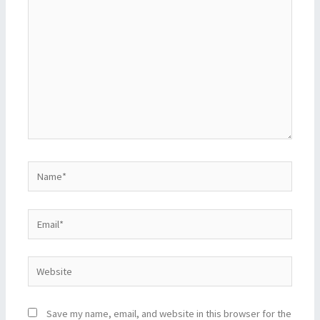
Name*
Email*
Website
Save my name, email, and website in this browser for the