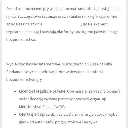
Przed rozpoczęciem gry warto zapoznać się z ofertą dostępną na
rynku. Szczegółowe recenzje oraz aktualne rankingi kasyn online
znajdziesz na stronie
https://casinof1-pl.pl/
, gdzie eksperci
regularnie analizują i oceniają platformy pod kątem jakości usług i
bezpieczeństwa.
Kluczowe kryteria wyboru kasyna online
Wybierając kasyno internetowe, warto zwrócić uwagę na kilka
fundamentalnych aspektów, które wpływają na komfort i
bezpieczeństwo gry.
Licencja i regulacje prawne:
Upewnij się, że kasyno posiada
ważną licencję wydaną przez odpowiedni organ, np.
Ministerstwo Finansów RP.
Oferta gier:
Sprawdź, czy platforma oferuje szeroki wybór
gier – od automatów po gry stołowe i na żywo.