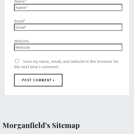
Name*
Email*
Website
Save my name, email, and website in this browser for
the next time I comment.
Morganfield's Sitemap