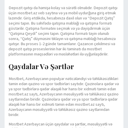
Depozit qatışı da həmişə kolay və sürətli olmalıdır. Depozit qatışı
üçün mostbet.az veb saytına və ya mobil uydurğuna giriş etmək
lazımdır. Giriş etdikdə, hesabınıza daxil olun və “Depozit Qatış”
seçimi tapın. Bu səhifədə qatışma məbləği və qatışma formatı
göstərilir. Qatışma formatını seçmək və ya dəyişdirmək üçün
“Qatışma Qeydi” seçimi tapın. Qatışma formatı təyin olunub
sonra, “Qatış” düyməsini tıklayın və qatışma məbləği hesabınıza
qatışır. Bu proses 1-2 günde tamamlanır. Qazancın çekilmesi və
depozit qatışı proseslerinin hər iki təminatı da mostbet
platformasının məqsədləri və məsləhətləri ilə uyğunlaşdırılır.
Qaydalar Və Şərtlər
Mostbet, Azerbaycanın populyar nəticələndiyi və təhlükəsizlikləri
təmin edən qazino və spor tədbirləri saytıdır. Qazinolara qədər və
ya spor tədbirlərə qədər əlaqəli hər hansı bir xidməti təmin edən
mostbet.az saytı, Azerbaycanın məsuliyyətli və təhlükəsiz qazino
saytlarından biridir. Qazinolara qədər və ya spor tədbirlərə qədər
əlaqəli hər hansı bir xidməti təmin edən mostbet.az saytı,
Azerbaycanın məsuliyyətli və təhlükəsiz qazino saytlarından
biridir.
Mostbet Azerbaycan üçün qaydalar və şərtlər, məsuliyyətli və