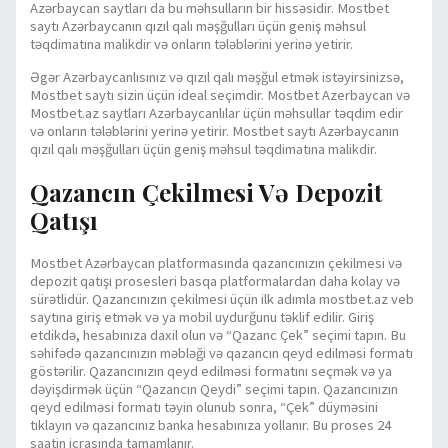
Azərbaycan saytları da bu məhsulların bir hissəsidir. Mostbet
saytı Azərbaycanın qızıl qalı məşğulları üçün geniş məhsul
təqdimatına malikdir və onların tələblərini yerinə yetirir.
Əgər Azərbaycanlısınız və qızıl qalı məşğul etmək istəyirsinizsə,
Mostbet saytı sizin üçün ideal seçimdir. Mostbet Azerbaycan və
Mostbet.az saytları Azərbaycanlılar üçün məhsullar təqdim edir
və onların tələblərini yerinə yetirir. Mostbet saytı Azərbaycanın
qızıl qalı məşğulları üçün geniş məhsul təqdimatına malikdir.
Qazancın Çekilmesi Və Depozit
Qatışı
Mostbet Azərbaycan platformasında qazancınızın çekilmesi və
depozit qatışı prosesleri basqa platformalardan daha kolay və
sürətlidür. Qazancınızın çekilmesi üçün ilk adımla mostbet.az veb
saytına giriş etmək və ya mobil uydurğunu təklif edilir. Giriş
etdikdə, hesabınıza daxil olun və “Qazanc Çek” seçimi tapın. Bu
səhifədə qazancınızın məbləği və qazancın qeyd edilməsi formatı
göstərilir. Qazancınızın qeyd edilməsi formatını seçmək və ya
dəyişdirmək üçün “Qazancın Qeydi” seçimi tapın. Qazancınızın
qeyd edilməsi formatı təyin olunub sonra, “Çek” düyməsini
tıklayın və qazancınız banka hesabınıza yollanır. Bu proses 24
saatin icrasında tamamlanır.