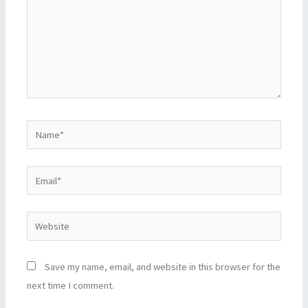
Name*
Email*
Website
Save my name, email, and website in this browser for the
next time I comment.