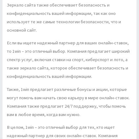
Зеркало сайта также обеспечивает безопасность и
конфиденциальность вашей информации, так как оно
использует те же самые технологии безопасности, что и
основной сайт.
Если вы ищете надежный партнер для ваших онлайн-ставок,
то 1win – это отличный выбор. Компания предлагает широкий
спектр услуг, включая ставки на спорт, киберспорт и лото, а
также зеркало сайта, которое обеспечивает безопасность и
конфиденциальность вашей информации.
Также, 1win предлагает различные бонусы и акции, которые
могут помочь вам начать свою карьеру в мире онлайн-ставок.
Компания также предлагает 24/7 поддержку, чтобы помочь
вам в любое время, когда вам нужно.
В целом, 1win – это отличный выбор для тех, кто ищет
надежный партнер для своих онлайн-ставок. Компания