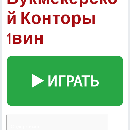
Й Конторы
1вин
▶️ ИГРАТЬ
Содержимое