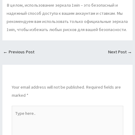
В целом, использование зеркала 1win – это безопасный и
надежный способ доступа к вашим аккаунтам и ставкам. Мы
рекомендуем вам использовать только официальные зеркала
1win, чтобы избежать любых рисков для вашей безопасности.
←
Previous Post
Next Post
→
Leave A Comment
Your email address will not be published.
Required fields are
marked
*
Type
here..