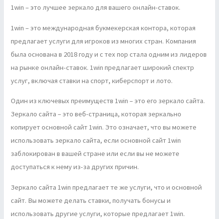
1win – это лучшее зеркало для вашего онлайн-ставок.
1win – это международная букмекерская контора, которая
предлагает услуги для игроков из многих стран. Компания
была основана в 2018 году и с тех пор стала одним из лидеров
на рынке онлайн-ставок. 1win предлагает широкий спектр
услуг, включая ставки на спорт, киберспорт и лото.
Один из ключевых преимуществ 1win – это его зеркало сайта.
Зеркало сайта – это веб-страница, которая зеркально
копирует основной сайт 1win. Это означает, что вы можете
использовать зеркало сайта, если основной сайт 1win
заблокирован в вашей стране или если вы не можете
доступаться к нему из-за других причин.
Зеркало сайта 1win предлагает те же услуги, что и основной
сайт. Вы можете делать ставки, получать бонусы и
использовать другие услуги, которые предлагает 1win.