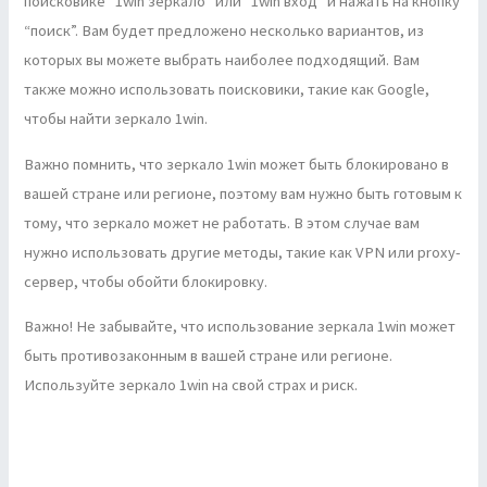
поисковике “1win зеркало” или “1win вход” и нажать на кнопку
“поиск”. Вам будет предложено несколько вариантов, из
которых вы можете выбрать наиболее подходящий. Вам
также можно использовать поисковики, такие как Google,
чтобы найти зеркало 1win.
Важно помнить, что зеркало 1win может быть блокировано в
вашей стране или регионе, поэтому вам нужно быть готовым к
тому, что зеркало может не работать. В этом случае вам
нужно использовать другие методы, такие как VPN или proxy-
сервер, чтобы обойти блокировку.
Важно! Не забывайте, что использование зеркала 1win может
быть противозаконным в вашей стране или регионе.
Используйте зеркало 1win на свой страх и риск.
Безопасность и надежность использования
зеркала 1win