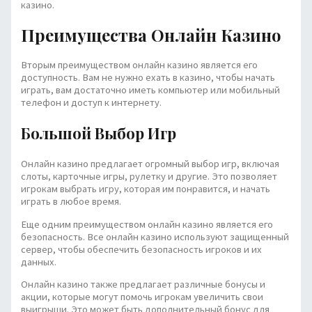
казино.
Преимущества Онлайн Казино
Вторым преимуществом онлайн казино является его
доступность. Вам не нужно ехать в казино, чтобы начать
играть, вам достаточно иметь компьютер или мобильный
телефон и доступ к интернету.
Большой Выбор Игр
Онлайн казино предлагает огромный выбор игр, включая
слоты, карточные игры, рулетку и другие. Это позволяет
игрокам выбрать игру, которая им понравится, и начать
играть в любое время.
Еще одним преимуществом онлайн казино является его
безопасность. Все онлайн казино используют защищенный
сервер, чтобы обеспечить безопасность игроков и их
данных.
Онлайн казино также предлагает различные бонусы и
акции, которые могут помочь игрокам увеличить свои
выигрыши. Это может быть дополнительный бонус для