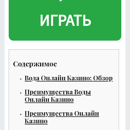
ИГРАТЬ
Содержимое
Вода Онлайн Казино: Обзор
Преимущества Воды
Онлайн Казино
Преимущества Онлайн
Казино