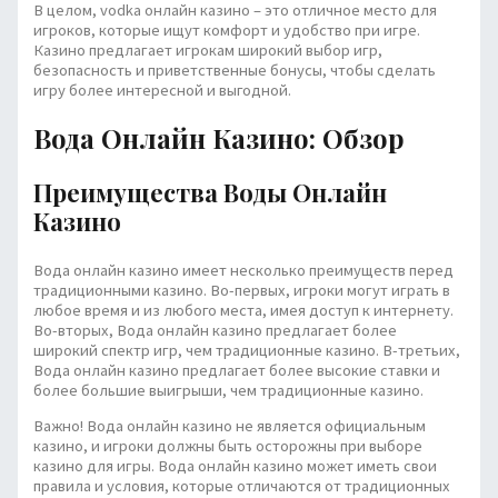
В целом, vodka онлайн казино – это отличное место для
игроков, которые ищут комфорт и удобство при игре.
Казино предлагает игрокам широкий выбор игр,
безопасность и приветственные бонусы, чтобы сделать
игру более интересной и выгодной.
Вода Онлайн Казино: Обзор
Преимущества Воды Онлайн
Казино
Вода онлайн казино имеет несколько преимуществ перед
традиционными казино. Во-первых, игроки могут играть в
любое время и из любого места, имея доступ к интернету.
Во-вторых, Вода онлайн казино предлагает более
широкий спектр игр, чем традиционные казино. В-третьих,
Вода онлайн казино предлагает более высокие ставки и
более большие выигрыши, чем традиционные казино.
Важно! Вода онлайн казино не является официальным
казино, и игроки должны быть осторожны при выборе
казино для игры. Вода онлайн казино может иметь свои
правила и условия, которые отличаются от традиционных