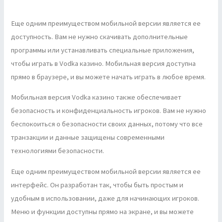
Vodka казино
Еще одним преимуществом мобильной версии является ее
доступность. Вам не нужно скачивать дополнительные
программы или устанавливать специальные приложения,
чтобы играть в Vodka казино. Мобильная версия доступна
прямо в браузере, и вы можете начать играть в любое время.
Мобильная версия Vodka казино также обеспечивает
безопасность и конфиденциальность игроков. Вам не нужно
беспокоиться о безопасности своих данных, потому что все
транзакции и данные защищены современными
технологиями безопасности.
Еще одним преимуществом мобильной версии является ее
интерфейс. Он разработан так, чтобы быть простым и
удобным в использовании, даже для начинающих игроков.
Меню и функции доступны прямо на экране, и вы можете