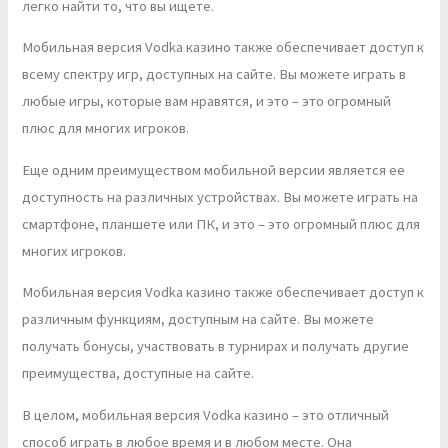
легко найти то, что вы ищете.
Мобильная версия Vodka казино также обеспечивает доступ к
всему спектру игр, доступных на сайте. Вы можете играть в
любые игры, которые вам нравятся, и это – это огромный
плюс для многих игроков.
Еще одним преимуществом мобильной версии является ее
доступность на различных устройствах. Вы можете играть на
смартфоне, планшете или ПК, и это – это огромный плюс для
многих игроков.
Мобильная версия Vodka казино также обеспечивает доступ к
различным функциям, доступным на сайте. Вы можете
получать бонусы, участвовать в турнирах и получать другие
преимущества, доступные на сайте.
В целом, мобильная версия Vodka казино – это отличный
способ играть в любое время и в любом месте. Она