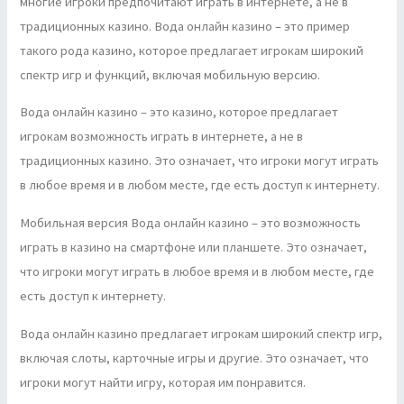
многие игроки предпочитают играть в интернете, а не в
традиционных казино. Вода онлайн казино – это пример
такого рода казино, которое предлагает игрокам широкий
спектр игр и функций, включая мобильную версию.
Вода онлайн казино – это казино, которое предлагает
игрокам возможность играть в интернете, а не в
традиционных казино. Это означает, что игроки могут играть
в любое время и в любом месте, где есть доступ к интернету.
Мобильная версия Вода онлайн казино – это возможность
играть в казино на смартфоне или планшете. Это означает,
что игроки могут играть в любое время и в любом месте, где
есть доступ к интернету.
Вода онлайн казино предлагает игрокам широкий спектр игр,
включая слоты, карточные игры и другие. Это означает, что
игроки могут найти игру, которая им понравится.