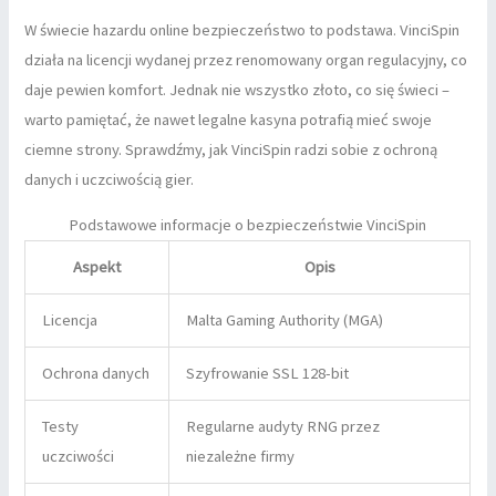
W świecie hazardu online bezpieczeństwo to podstawa. VinciSpin
działa na licencji wydanej przez renomowany organ regulacyjny, co
daje pewien komfort. Jednak nie wszystko złoto, co się świeci –
warto pamiętać, że nawet legalne kasyna potrafią mieć swoje
ciemne strony. Sprawdźmy, jak VinciSpin radzi sobie z ochroną
danych i uczciwością gier.
Podstawowe informacje o bezpieczeństwie VinciSpin
Aspekt
Opis
Licencja
Malta Gaming Authority (MGA)
Ochrona danych
Szyfrowanie SSL 128-bit
Testy
Regularne audyty RNG przez
uczciwości
niezależne firmy