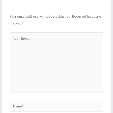
Leave A Comment
Your email address will not be published.
Required fields are
marked
*
Type
here..
Name*