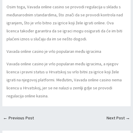
Osim toga, Vavada online casino se provodi regulacija u skladu s
međunarodnim standardima, što znači da se provodi kontrola nad
igranjem, što je vrlo bitno za igrice koji žele igrati online. Ova
licenca također garantira da se igraci mogu osigurati da će im biti
plaćeni iznos u slučaju da im se nešto dogodi.
Vavada online casino je vrlo popularan među igracima
Vavada online casino je vrlo popularan među igracima, a njegov
licenca i pravni status u Hrvatskoj su vrlo bitni za igrice koji žele
igrati na njegovoj platformi. Međutim, Vavada online casino nema
licencu u Hrvatskoj, jer se ne nalazi u zemlji gdje se provodi
regulacija online kasina.
←
Previous Post
Next Post
→