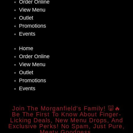
Order Online
View Menu
Outlet
Promotions
Events
Home
Order Online
View Menu
Outlet
Promotions
Events
Join The Morganfield’s Family! 🐷🔥
Be The First To Know About Finger-
Licking Deals, New Menu Drops, And
Exclusive Perks! No Spam, Just Pure,
Meaty Goodness.