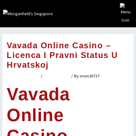
Skip
to
content
Vavada Online Casino –
Licenca I Pravni Status U
Hrvatskoj
Leave a Comment
/
Uncategorized
/ By
orion26737
Vavada
Online
Casino –