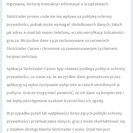
logowania, historię transakcji i informacje o urządzeniach.
SlotsVader promo code nie ma wpływu na politykę ochrony
prywatności, jednak może wymagać dodatkowych danych, takich
jak adres e-mail lub numer telefonu, w celu weryfikacji tożsamości
gracza. Wszystkie dane są przechowywane na serwerach
SlotsVader Casino i chronione są zaawansowanymi systemami
bezpieczeństwa.
Aplikacja SlotsVader Casino App również podlega polityce ochrony
prywatności, co oznacza, że wszystkie dane gromadzone przez
aplikację są wykorzystywane wyłącznie w celach określonych w
polityce. Gracze mogą mieć pewność, że ich dane są bezpieczne i
nie będą udostępnione osobom trzecim bez ich zgody.
W przypadku pytań lub wątpliwości dotyczących polityki ochrony
prywatności i przetwarzania danych, gracz może skontaktować się
z działem obsługi klienta SlotsVader Casino. Dział ten jest