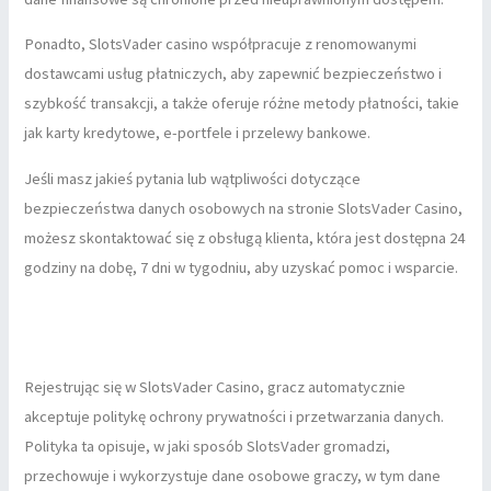
Ponadto, SlotsVader casino współpracuje z renomowanymi
dostawcami usług płatniczych, aby zapewnić bezpieczeństwo i
szybkość transakcji, a także oferuje różne metody płatności, takie
jak karty kredytowe, e-portfele i przelewy bankowe.
Jeśli masz jakieś pytania lub wątpliwości dotyczące
bezpieczeństwa danych osobowych na stronie SlotsVader Casino,
możesz skontaktować się z obsługą klienta, która jest dostępna 24
godziny na dobę, 7 dni w tygodniu, aby uzyskać pomoc i wsparcie.
Polityka ochrony prywatności i przetwarzania danych w
SlotsVader Casino
Rejestrując się w SlotsVader Casino, gracz automatycznie
akceptuje politykę ochrony prywatności i przetwarzania danych.
Polityka ta opisuje, w jaki sposób SlotsVader gromadzi,
przechowuje i wykorzystuje dane osobowe graczy, w tym dane