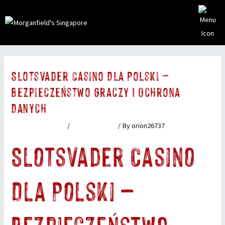
Skip
to
content
SlotsVader Casino Dla Polski –
Bezpieczeństwo Graczy I Ochrona
Danych
Leave a Comment
/
Uncategorized
/ By
orion26737
SlotsVader Casino
Dla Polski –
Bezpieczeństwo