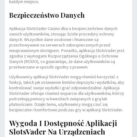
każdym miejscu.
Bezpieczeństwo Danych
Aplikacja SlotsVader Casino dba o bezpieczeństwo danych
swoich użytkowników, stosując ścisłe procedury ochrony
danych. Wszystkie dane osobowe i finansowe są
przechowywane na serwerach zabezpieczonych przed
nieuprawnionym dostępem. Ponadto, aplikacja SlotsVader jest
zgodna z wymogami Rozporządzenia Ogólnego o Ochronie
Danych (RODO), co gwarantuje, że dane użytkowników są
przetwarzane w sposób zgodny z prawem.
Użytkownicy aplikacji SlotsVader mogą również korzystać z
funkcji, takich jak ustawienie limitów depozytu i wydatków, aby
kontrolować swoje wydatki i grać odpowiedzialnie. Aplikacja
SlotsVader oferuje również wsparcie dla użytkowników, którzy
potrzebują pomocy w kwestiach związanych z grą lub
płatnościami. Dzięki temu, użytkownicy mogą czuć się
bezpiecznie i komfortowo podczas gry w aplikacji SlotsVader.
Wygoda I Dostępność Aplikacji
SlotsVader Na Urządzeniach