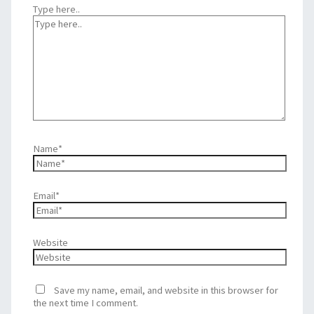
Type here..
Name*
Email*
Website
Save my name, email, and website in this browser for
the next time I comment.