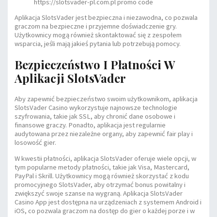
https://slotsvader-pl.com.pl promo code
Aplikacja SlotsVader jest bezpieczna i niezawodna, co pozwala
graczom na bezpieczne i przyjemne doświadczenie gry.
Użytkownicy mogą również skontaktować się z zespołem
wsparcia, jeśli mają jakieś pytania lub potrzebują pomocy.
Bezpieczeństwo I Płatności W
Aplikacji SlotsVader
Aby zapewnić bezpieczeństwo swoim użytkownikom, aplikacja
SlotsVader Casino wykorzystuje najnowsze technologie
szyfrowania, takie jak SSL, aby chronić dane osobowe i
finansowe graczy. Ponadto, aplikacja jest regularnie
audytowana przez niezależne organy, aby zapewnić fair play i
losowość gier.
W kwestii płatności, aplikacja SlotsVader oferuje wiele opcji, w
tym popularne metody płatności, takie jak Visa, Mastercard,
PayPal i Skrill. Użytkownicy mogą również skorzystać z kodu
promocyjnego SlotsVader, aby otrzymać bonus powitalny i
zwiększyć swoje szanse na wygraną. Aplikacja SlotsVader
Casino App jest dostępna na urządzeniach z systemem Android i
iOS, co pozwala graczom na dostęp do gier o każdej porze i w