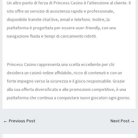
Un altro punto di forza di Princess Casino è l’attenzione al cliente. Il
sito offre un servizio di assistenza rapido e professionale,
disponibile tramite chat live, email e telefono. Inoltre, la
piattaforma è progettata per essere user-friendly, con una
navigazione fluida e tempi di caricamento ridotti.
Conclusioni
Princess Casino rappresenta una scelta eccellente per chi
desidera un casinò online affidabile, ricco di contenuti e con un
forte impegno verso la sicurezza e il gioco responsabile. Grazie
alla sua offerta diversificata e alle promozioni competitive, è una
piattaforma che continua a conquistare nuovi giocatori ogni giorno.
←
Previous Post
Next Post
→