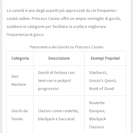
La varietà è uno degli aspetti più apprezzati da chi frequenta i
casinò online. Princess Casino offre un ampio ventaglio di giochi,
suddivisi in categorie per facilitare la scelta e migliorare
l’esperienza di gioco.
Panoramica dei Giochi su Princess Casino
Categoria
Descrizione
Esempi Popolari
Giochi di fortuna con
Starburst,
Slot
temi vari e jackpot
Gonzo’s Quest,
Machine
progressivi
Book of Dead
Roulette
Giochi da
Classici come roulette,
Europea,
Tavolo
blackjack e baccarat
Blackjack
Classico