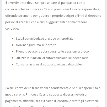
Il divertimento deve sempre andare di pari passo con la
consapevolezza. Princess Casino promuove il gioco responsabile,
offrendo strumenti per gestire il proprio budget e limiti di deposito
personalizzabili. Ecco alcuni suggerimenti per mantenere il
controllo:
Stabilisci un budget di gioco e rispettalo
Non inseguire mai le perdite
Prenditi pause regolari durante le sessioni di gioco
Utilizza le funzioni di autoesclusione se necessario
Consulta risorse di supporto in caso di problemi
Metodi Di Pagamento E Sicurezza
La sicurezza delle transazioni è fondamentale per un’esperienza di
gioco serena. Princess Casino supporta diversi metodi di
pagamento affidabili, tra cui carte di credito, portafogli elettronici