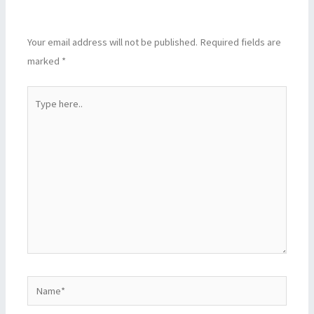
Leave A Comment
Your email address will not be published.
Required fields are
marked
*
Type
here..
Name*