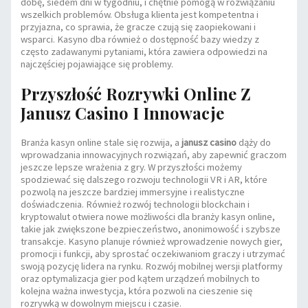
dobę, siedem dni w tygodniu, i chętnie pomogą w rozwiązaniu
wszelkich problemów. Obsługa klienta jest kompetentna i
przyjazna, co sprawia, że gracze czują się zaopiekowani i
wsparci. Kasyno dba również o dostępność bazy wiedzy z
często zadawanymi pytaniami, która zawiera odpowiedzi na
najczęściej pojawiające się problemy.
Przyszłość Rozrywki Online Z
Janusz Casino I Innowacje
Branża kasyn online stale się rozwija, a
janusz casino
dąży do
wprowadzania innowacyjnych rozwiązań, aby zapewnić graczom
jeszcze lepsze wrażenia z gry. W przyszłości możemy
spodziewać się dalszego rozwoju technologii VR i AR, które
pozwolą na jeszcze bardziej immersyjne i realistyczne
doświadczenia. Również rozwój technologii blockchain i
kryptowalut otwiera nowe możliwości dla branży kasyn online,
takie jak zwiększone bezpieczeństwo, anonimowość i szybsze
transakcje. Kasyno planuje również wprowadzenie nowych gier,
promocji i funkcji, aby sprostać oczekiwaniom graczy i utrzymać
swoją pozycję lidera na rynku. Rozwój mobilnej wersji platformy
oraz optymalizacja gier pod kątem urządzeń mobilnych to
kolejna ważna inwestycja, która pozwoli na cieszenie się
rozrywką w dowolnym miejscu i czasie.