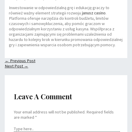
Inwestowanie w odpowiedzialną grę i edukację graczy to
również ważny element strategii rozwoju
janusz casino
.
Platforma oferuje narzędzia do kontroli budżetu, limitów
czasowych i samowykluczenia, aby pomóc graczom w
odpowiedzialnym korzystaniu z usług kasyna. Współpraca z
organizacjami zajmującymi się problemami uzależnienia od
hazardu to kolejny krok w kierunku promowania odpowiedzialnej
gry i zapewnienia wsparcia osobom potrzebującym pomocy.
←
Previous Post
Next Post
→
Leave A Comment
Your email address will not be published.
Required fields
are marked
*
Type here..