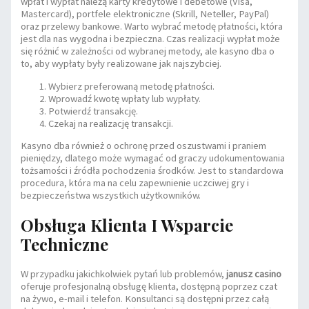
wpłat i wypłat należą karty kredytowe i debetowe (Visa,
Mastercard), portfele elektroniczne (Skrill, Neteller, PayPal)
oraz przelewy bankowe. Warto wybrać metodę płatności, która
jest dla nas wygodna i bezpieczna. Czas realizacji wypłat może
się różnić w zależności od wybranej metody, ale kasyno dba o
to, aby wypłaty były realizowane jak najszybciej.
Wybierz preferowaną metodę płatności.
Wprowadź kwotę wpłaty lub wypłaty.
Potwierdź transakcję.
Czekaj na realizację transakcji.
Kasyno dba również o ochronę przed oszustwami i praniem
pieniędzy, dlatego może wymagać od graczy udokumentowania
tożsamości i źródła pochodzenia środków. Jest to standardowa
procedura, która ma na celu zapewnienie uczciwej gry i
bezpieczeństwa wszystkich użytkowników.
Obsługa Klienta I Wsparcie
Techniczne
W przypadku jakichkolwiek pytań lub problemów,
janusz casino
oferuje profesjonalną obsługę klienta, dostępną poprzez czat
na żywo, e-mail i telefon. Konsultanci są dostępni przez całą