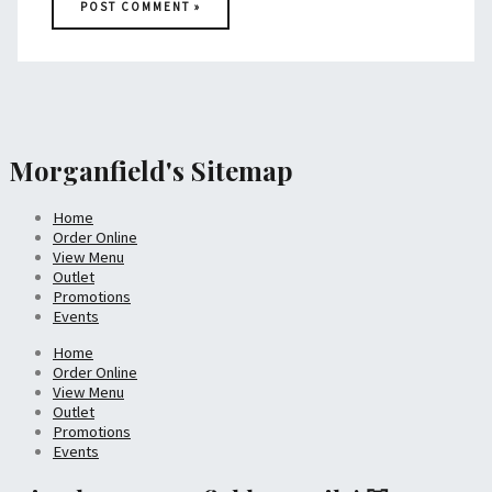
Morganfield's Sitemap
Home
Order Online
View Menu
Outlet
Promotions
Events
Home
Order Online
View Menu
Outlet
Promotions
Events