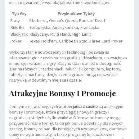
inni, co gwarantuje wysoką jakość i niezawodność gier.
Typ Gry
Przykładowe Tytuły
Sloty
Starburst, Gonzo's Quest, Book of Dead
Ruletka
Europejska, Amerykańska, Francuska
Blackjack
Klasyczny, Multi Hand, High Limit
Poker
Texas Hold'em, Caribbean Stud, Three Card Poker
Wykorzystanie nowoczesnych technologii pozwala na
oferowanie gier z realistyczną grafiką i dźwiękiem, co zwiększa
immersję i wrażenia z gry. Kasyno dba również o dostępność
gier na różnych urządzeniach, takich jak komputery, laptopy,
tablety i smartfony, dzięki czemu gracze mogą cieszyć się
rozrywką w dowolnym miejscu i czasie.
Atrakcyjne Bonusy I Promocje
Jednym z najważniejszych atutów
janusz casino
są atrakcyjne
bonusy i promocje, które przyciągają nowych graczy i
nagradzają stałych użytkowników. Oferowane bonusy mogą
przybierać różne formy, takie jak bonus powitalny dla nowych
graczy, bonusy reload dla istniejących użytkowników, darmowe
spiny na wybrane sloty, a także programy lojalnościowe i