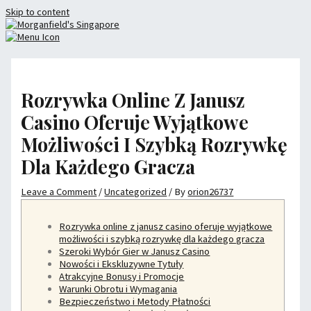
Skip to content
Rozrywka Online Z Janusz
Casino Oferuje Wyjątkowe
Możliwości I Szybką Rozrywkę
Dla Każdego Gracza
Leave a Comment
/
Uncategorized
/ By
orion26737
Rozrywka online z janusz casino oferuje wyjątkowe
możliwości i szybką rozrywkę dla każdego gracza
Szeroki Wybór Gier w Janusz Casino
Nowości i Ekskluzywne Tytuły
Atrakcyjne Bonusy i Promocje
Warunki Obrotu i Wymagania
Bezpieczeństwo i Metody Płatności