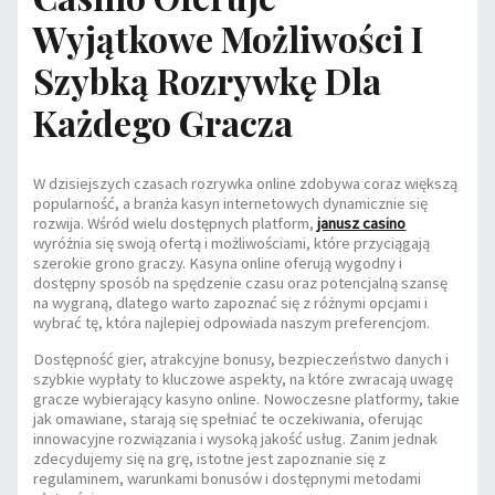
Wyjątkowe Możliwości I
Szybką Rozrywkę Dla
Każdego Gracza
W dzisiejszych czasach rozrywka online zdobywa coraz większą
popularność, a branża kasyn internetowych dynamicznie się
rozwija. Wśród wielu dostępnych platform,
janusz casino
wyróżnia się swoją ofertą i możliwościami, które przyciągają
szerokie grono graczy. Kasyna online oferują wygodny i
dostępny sposób na spędzenie czasu oraz potencjalną szansę
na wygraną, dlatego warto zapoznać się z różnymi opcjami i
wybrać tę, która najlepiej odpowiada naszym preferencjom.
Dostępność gier, atrakcyjne bonusy, bezpieczeństwo danych i
szybkie wypłaty to kluczowe aspekty, na które zwracają uwagę
gracze wybierający kasyno online. Nowoczesne platformy, takie
jak omawiane, starają się spełniać te oczekiwania, oferując
innowacyjne rozwiązania i wysoką jakość usług. Zanim jednak
zdecydujemy się na grę, istotne jest zapoznanie się z
regulaminem, warunkami bonusów i dostępnymi metodami