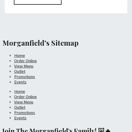
Morganfield's Sitemap
Home
Order Online
View Menu
Outlet
Promotions
Events
Home
Order Online
View Menu
Outlet
Promotions
Events
Join The Morganfield’s Family! 🐷🔥