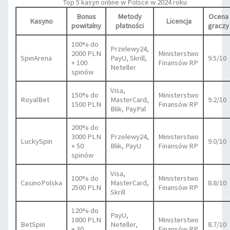
Top 5 kasyn online w Polsce w 2024 roku
Bonus
Metody
Ocena
Kasyno
Licencja
powitalny
płatności
graczy
100% do
Przelewy24,
2000 PLN
Ministerstwo
SpinArena
PayU, Skrill,
9.5/10
+ 100
Finansów RP
Neteller
spinów
Visa,
150% do
Ministerstwo
RoyalBet
MasterCard,
9.2/10
1500 PLN
Finansów RP
Blik, PayPal
200% do
3000 PLN
Przelewy24,
Ministerstwo
LuckySpin
9.0/10
+ 50
Blik, PayU
Finansów RP
spinów
Visa,
100% do
Ministerstwo
CasinoPolska
MasterCard,
8.8/10
2500 PLN
Finansów RP
Skrill
120% do
PayU,
1800 PLN
Ministerstwo
BetSpin
Neteller,
8.7/10
+ 30
Finansów RP