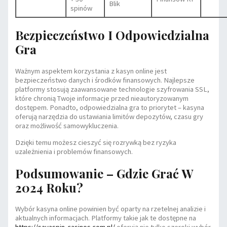
Blik
spinów
Bezpieczeństwo I Odpowiedzialna
Gra
Ważnym aspektem korzystania z kasyn online jest
bezpieczeństwo danych i środków finansowych. Najlepsze
platformy stosują zaawansowane technologie szyfrowania SSL,
które chronią Twoje informacje przed nieautoryzowanym
dostępem. Ponadto, odpowiedzialna gra to priorytet – kasyna
oferują narzędzia do ustawiania limitów depozytów, czasu gry
oraz możliwość samowykluczenia.
Dzięki temu możesz cieszyć się rozrywką bez ryzyka
uzależnienia i problemów finansowych.
Podsumowanie – Gdzie Grać W
2024 Roku?
Wybór kasyna online powinien być oparty na rzetelnej analizie i
aktualnych informacjach. Platformy takie jak te dostępne na