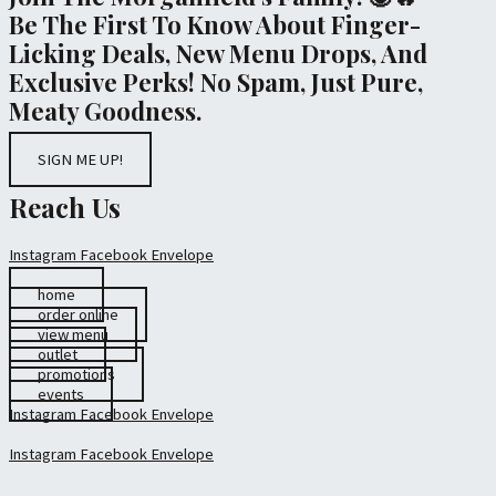
Be The First To Know About Finger-
Licking Deals, New Menu Drops, And
Exclusive Perks! No Spam, Just Pure,
Meaty Goodness.
SIGN ME UP!
Reach Us
Instagram
Facebook
Envelope
home
order online
view menu
outlet
promotions
events
Instagram
Facebook
Envelope
Instagram
Facebook
Envelope