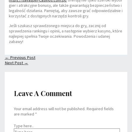
https://savaspin-casinos.com.pl/
oferują nie tylko szeroki wybór
gier i atrakcyjne bonusy, ale także gwarantują bezpieczeństwo i
legalność działania. Pamiętaj, aby zawsze grać odpowiedzialnie i
korzystać z dostępnych narzędzi kontroli gry.
Jeśli szukasz sprawdzonego miejsca do gry, zacznij od
sprawdzenia rankingu i opinii, a następnie wybierz kasyno, które
najlepiej spełnia Twoje oczekiwania. Powodzenia i udanej
zabawy!
←
Previous Post
Next Post
→
Leave A Comment
Your email address will not be published.
Required fields
are marked
*
Type here..