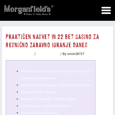
Skip
to
content
Praktičen Nasvet In 22 Bet Casino Za
Resnično Zabavno Igranje Danes
Leave a Comment
/
Uncategorized
/ By
orion26737
Praktičen nasvet in 22 bet casino za resnično
zabavno igranje danes
Raznolika Ponudba Iger in Igralnih Avtomatov
Žive Igralniške Izkušnje
Bonusi in Promocije v 22 bet casinu
Vzdrževanje Loajalnosti Igralcev
Načini Plačila in Varnost