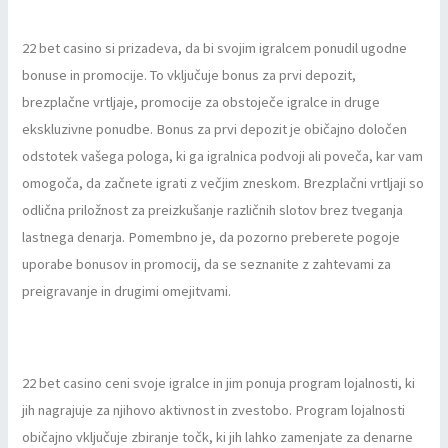
Bonusi in Promocije v 22 bet casinu
22 bet casino si prizadeva, da bi svojim igralcem ponudil ugodne
bonuse in promocije. To vključuje bonus za prvi depozit,
brezplačne vrtljaje, promocije za obstoječe igralce in druge
ekskluzivne ponudbe. Bonus za prvi depozit je običajno določen
odstotek vašega pologa, ki ga igralnica podvoji ali poveča, kar vam
omogoča, da začnete igrati z večjim zneskom. Brezplačni vrtljaji so
odlična priložnost za preizkušanje različnih slotov brez tveganja
lastnega denarja. Pomembno je, da pozorno preberete pogoje
uporabe bonusov in promocij, da se seznanite z zahtevami za
preigravanje in drugimi omejitvami.
Vzdrževanje Loajalnosti Igralcev
22 bet casino ceni svoje igralce in jim ponuja program lojalnosti, ki
jih nagrajuje za njihovo aktivnost in zvestobo. Program lojalnosti
običajno vključuje zbiranje točk, ki jih lahko zamenjate za denarne