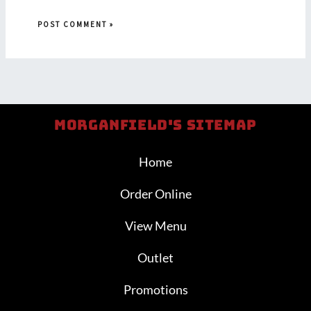
Morganfield's Sitemap
Home
Order Online
View Menu
Outlet
Promotions