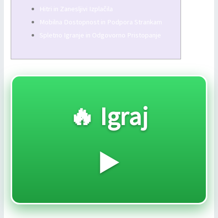
Hitri in Zanesljivi Izplačila
Mobilna Dostopnost in Podpora Strankam
Spletno Igranje in Odgovorno Pristopanje
🔥 Igraj
▶️