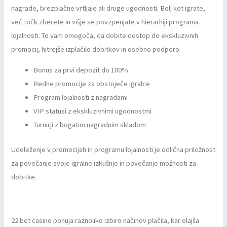
nagrade, brezplačne vrtljaje ali druge ugodnosti. Bolj kot igrate,
več točk zberete in višje se povzpenjate v hierarhiji programa
lojalnosti. To vam omogoča, da dobite dostop do ekskluzivnih
promocij, hitrejše izplačilo dobitkov in osebno podporo.
Bonus za prvi depozit do 100%
Redne promocije za obstoječe igralce
Program lojalnosti z nagradami
VIP statusi z ekskluzivnimi ugodnostmi
Turnirji z bogatim nagradnim skladom
Udeleženje v promocijah in programu lojalnosti je odlična priložnost
za povečanje svoje igralne izkušnje in povečanje možnosti za
dobitke.
Načini Plačila in Varnost
22 bet casino ponuja raznoliko izbiro načinov plačila, kar olajša