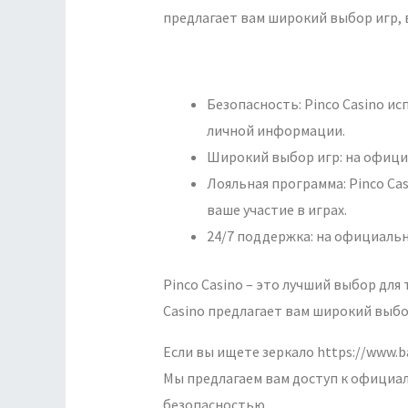
предлагает вам широкий выбор игр, 
Преимущества Игры На Официаль
Безопасность: Pinco Casino и
личной информации.
Широкий выбор игр: на официал
Лояльная программа: Pinco Ca
ваше участие в играх.
24/7 поддержка: на официальн
Pinco Casino – это лучший выбор для
Casino предлагает вам широкий выбо
Если вы ищете зеркало https://www.ba
Мы предлагаем вам доступ к официаль
безопасностью.