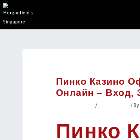
Skip
to
content
Пинко Казино Оф
Онлайн – Вход, 
Leave a Comment
/
Uncategorized
/ By
Пинко 