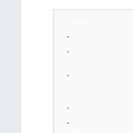
Содержимое
Содержимое
Пинко
Казино – Официал
Сайт
Преимущества
Игры На
Официальном Сайте Pin
Casino
Играть
Онлайн – Вход
Пинко Казино – Официа
Сайт