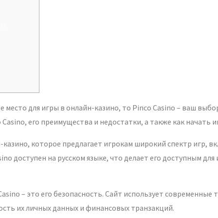
co
 место для игры в онлайн-казино, то Pinco Casino – ваш выбо
asino, его преимущества и недостатки, а также как начать иг
н-казино, которое предлагает игрокам широкий спектр игр, в
no доступен на русском языке, что делает его доступным для и
Casino – это его безопасность. Сайт использует современные
ость их личных данных и финансовых транзакций.