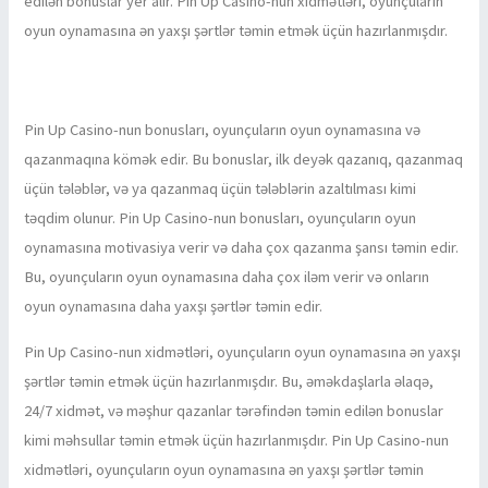
edilən bonuslar yer alır. Pin Up Casino-nun xidmətləri, oyunçuların
oyun oynamasına ən yaxşı şərtlər təmin etmək üçün hazırlanmışdır.
Pin Up Casino Və Bonuslar
Pin Up Casino-nun bonusları, oyunçuların oyun oynamasına və
qazanmaqına kömək edir. Bu bonuslar, ilk deyək qazanıq, qazanmaq
üçün tələblər, və ya qazanmaq üçün tələblərin azaltılması kimi
təqdim olunur. Pin Up Casino-nun bonusları, oyunçuların oyun
oynamasına motivasiya verir və daha çox qazanma şansı təmin edir.
Bu, oyunçuların oyun oynamasına daha çox iləm verir və onların
oyun oynamasına daha yaxşı şərtlər təmin edir.
Pin Up Casino-nun xidmətləri, oyunçuların oyun oynamasına ən yaxşı
şərtlər təmin etmək üçün hazırlanmışdır. Bu, əməkdaşlarla əlaqə,
24/7 xidmət, və məşhur qazanlar tərəfindən təmin edilən bonuslar
kimi məhsullar təmin etmək üçün hazırlanmışdır. Pin Up Casino-nun
xidmətləri, oyunçuların oyun oynamasına ən yaxşı şərtlər təmin