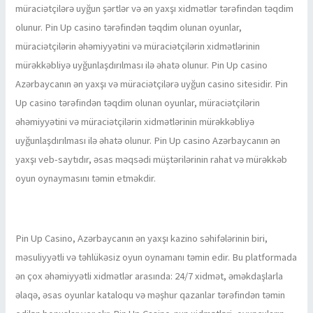
müraciətçilərə uyğun şərtlər və ən yaxşı xidmətlər tərəfindən təqdim
olunur. Pin Up casino tərəfindən təqdim olunan oyunlar,
müraciətçilərin əhəmiyyətini və müraciətçilərin xidmətlərinin
mürəkkəbliyə uyğunlaşdırılması ilə əhatə olunur. Pin Up casino
Azərbaycanın ən yaxşı və müraciətçilərə uyğun casino sitesidir. Pin
Up casino tərəfindən təqdim olunan oyunlar, müraciətçilərin
əhəmiyyətini və müraciətçilərin xidmətlərinin mürəkkəbliyə
uyğunlaşdırılması ilə əhatə olunur. Pin Up casino Azərbaycanın ən
yaxşı veb-saytıdır, əsas məqsədi müştərilərinin rahat və mürəkkəb
oyun oynaymasını təmin etməkdir.
Pin Up Casino Xidmətləri və Avantajları
Pin Up Casino, Azərbaycanın ən yaxşı kazino səhifələrinin biri,
məsuliyyətli və təhlükəsiz oyun oynamanı təmin edir. Bu platformada
ən çox əhəmiyyətli xidmətlər arasında: 24/7 xidmət, əməkdaşlarla
əlaqə, əsas oyunlar kataloqu və məşhur qazanlar tərəfindən təmin