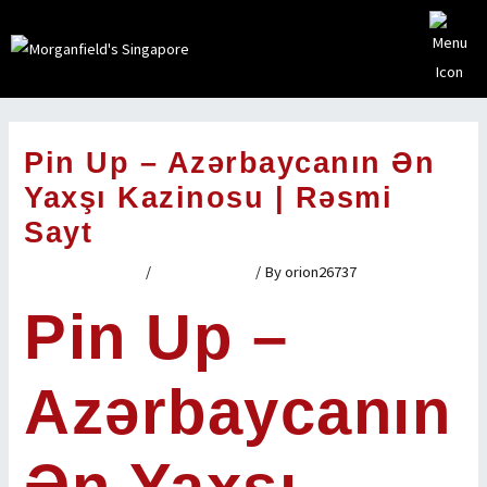
Skip
to
content
Pin Up – Azərbaycanın Ən
Yaxşı Kazinosu | Rəsmi
Sayt
Leave a Comment
/
Uncategorized
/ By
orion26737
Pin Up –
Azərbaycanın
Ən Yaxşı