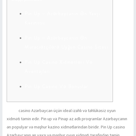
Pin Up – Azərbaycanın Ən Yaxşı
Kazinosu
Pin Up – Azərbaycanın Ən
Müraciətçilərə Uyğun Casino Sitesi
Pin Up Casino Xidmətləri Və
Avantajları
Pin Up Casino Və Bonuslar
pin up
casino Azərbaycan üçün ideal izahlı və təhlükəsiz oyun
xidməti təmin edir. Pin up və Pinap az adlı proqramlar Azərbaycanın
ən populyar və məşhur kazino xidmətlərindən biridir. Pin Up casino
Azərbaycanın ən yaxşı və məşhur oyun xidməti tərəfindən təmin