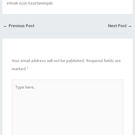
etmək üçün hazırlanmışdır.
←
Previous Post
Next Post
→
Leave A Comment
Your email address will not be published.
Required fields are
marked
*
Type
here..