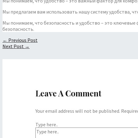
Мы понимаем, что удобство – это важный фактор для комфор
Мы предлагаем вам использовать нашу систему удобства, чт
Мы понимаем, что безопасность и удобство – это ключевые
безопасность.
←
Previous Post
Next Post
→
Leave A Comment
Your email address will not be published.
Require
Type here..