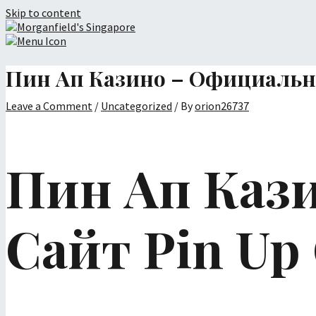
Skip to content
Пин Ап Казино – Официальный
Leave a Comment
/
Uncategorized
/ By
orion26737
Пин Ап Каз
Сайт Pin Up 