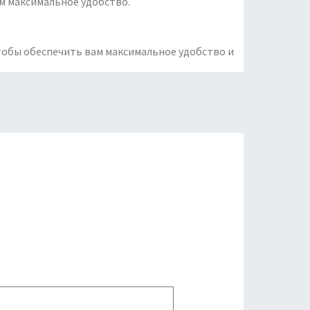
м максимальное удобство.
чтобы обеспечить вам максимальное удобство и