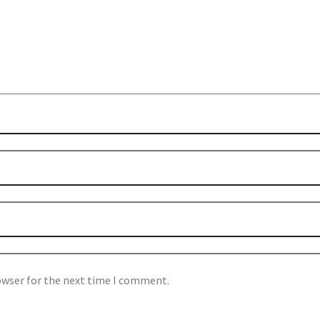
owser for the next time I comment.