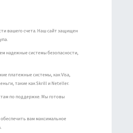
ти вашего счета. Наш сайт защищен
упа.
уем надежные системы безопасности,
ие платежные системы, как Visa,
ги, такие как Skrill и Neteller.
стам по поддержке. Мы готовы
ы обеспечить вам максимальное
.