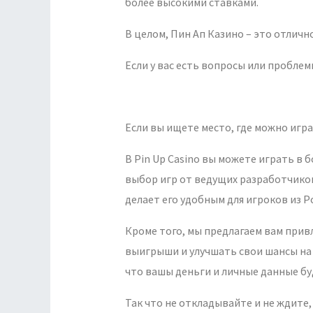
более высокими ставками.
В целом, Пин Ап Казино – это отлич
Если у вас есть вопросы или проблем
Входи и играй
Если вы ищете место, где можно игра
В Pin Up Casino вы можете играть в 
выбор игр от ведущих разработчиков,
делает его удобным для игроков из Р
Кроме того, мы предлагаем вам при
выигрыши и улучшать свои шансы на 
что вашы деньги и личные данные б
Так что не откладывайте и не ждите,