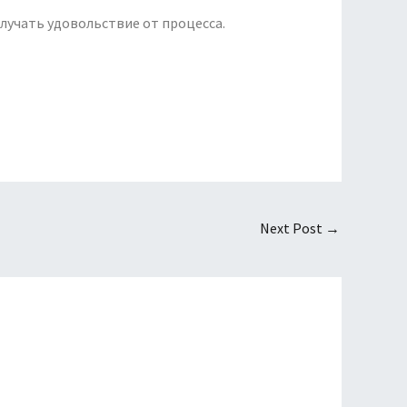
олучать удовольствие от процесса.
Next Post
→