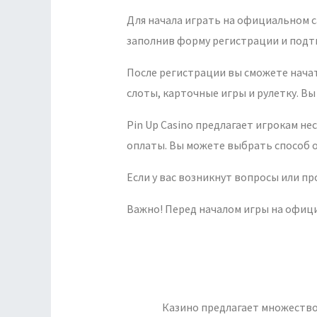
Для начала играть на официальном с
заполнив форму регистрации и подт
После регистрации вы сможете начат
слоты, карточные игры и рулетку. Вы
Pin Up Casino предлагает игрокам н
оплаты. Вы можете выбрать способ о
Если у вас возникнут вопросы или пр
Важно! Перед началом игры на официа
Пин Ап Казино – Официальный с
Преимущества Пин Ап Казино
пин ап
Казино предлагает множество 