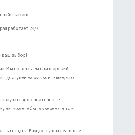
онлайн-казино.
рая работает 24/7.
– ваш выбор!
угие. Мы предлагаем вам широкий
йт доступен на русском языке, что
и получать дополнительные
му вы можете быть уверены в том,
грать сегодня! Вам доступны реальные