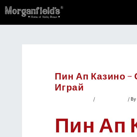
Skip
to
content
Пин Ап Казино – 
Играй
Leave a Comment
/
Uncategorized
/ By
Пин Ап 