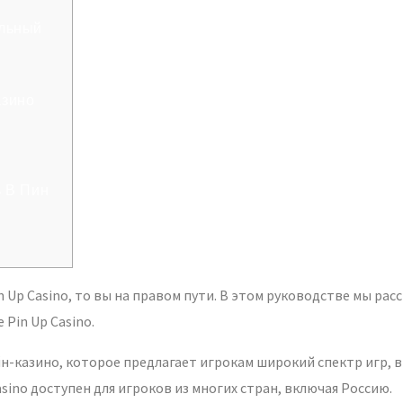
альный
азино
ь В Пин
Up Casino, то вы на правом пути. В этом руководстве мы рас
Pin Up Casino.
йн-казино, которое предлагает игрокам широкий спектр игр, 
sino доступен для игроков из многих стран, включая Россию.