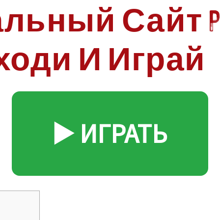
ьный Сайт Pi
 Входи И Играй
▶️ ИГРАТЬ