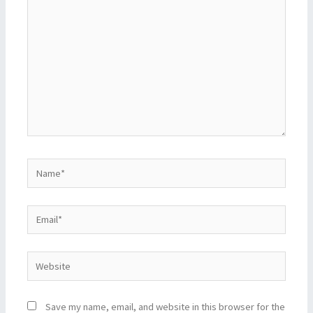
Name*
Email*
Website
Save my name, email, and website in this browser for the