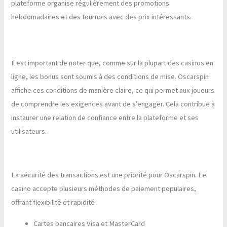
plateforme organise régulièrement des promotions
hebdomadaires et des tournois avec des prix intéressants.
Conditions De Mise Et Transparence
Il est important de noter que, comme sur la plupart des casinos en
ligne, les bonus sont soumis à des conditions de mise. Oscarspin
affiche ces conditions de manière claire, ce qui permet aux joueurs
de comprendre les exigences avant de s’engager. Cela contribue à
instaurer une relation de confiance entre la plateforme et ses
utilisateurs.
Les Méthodes de Paiement et la Sécurité
La sécurité des transactions est une priorité pour Oscarspin. Le
casino accepte plusieurs méthodes de paiement populaires,
offrant flexibilité et rapidité :
Cartes bancaires Visa et MasterCard