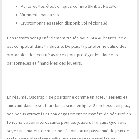
Portefeuilles électroniques comme Skrill et Neteller
Virements bancaires
Cryptomonnaies (selon disponibilité régionale)
Les retraits sont généralement traités sous 24 à 48 heures, ce qui
est compétitif dans l’industrie. De plus, la plateforme utilise des
protocoles de sécurité avancés pour protéger les données
personnelles et financières des joueurs.
Conclusion : Oscarspin, un Casino en Ligne à
Considérer
En résumé, Oscarspin se positionne comme un acteur sérieux et
innovant dans le secteur des casinos en ligne. Sa richesse en jeux,
ses bonus attractifs et son engagement en matière de sécurité en
font une option intéressante pour les joueurs français. Que vous
soyez un amateur de machines à sous ou un passionné de jeux de