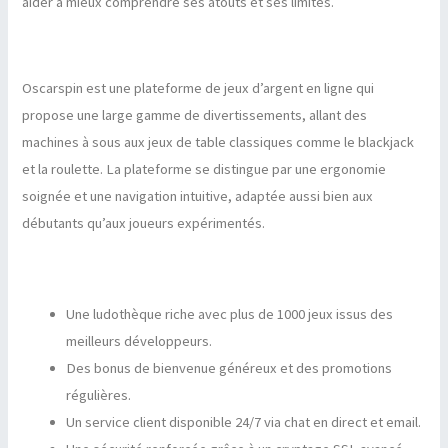
aider à mieux comprendre ses atouts et ses limites.
Présentation Générale d’Oscarspin
Oscarspin est une plateforme de jeux d’argent en ligne qui
propose une large gamme de divertissements, allant des
machines à sous aux jeux de table classiques comme le blackjack
et la roulette. La plateforme se distingue par une ergonomie
soignée et une navigation intuitive, adaptée aussi bien aux
débutants qu’aux joueurs expérimentés.
Les Points Forts D’Oscarspin
Une ludothèque riche avec plus de 1000 jeux issus des
meilleurs développeurs.
Des bonus de bienvenue généreux et des promotions
régulières.
Un service client disponible 24/7 via chat en direct et email.