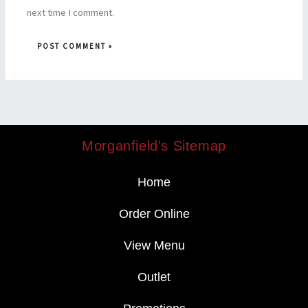
next time I comment.
Morganfield's Sitemap
Home
Order Online
View Menu
Outlet