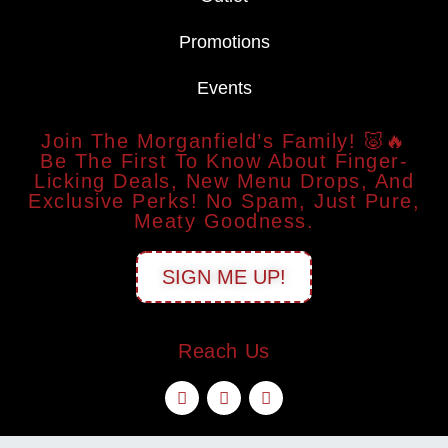
Promotions
Events
Join The Morganfield’s Family! 🐷🔥
Be The First To Know About Finger-
Licking Deals, New Menu Drops, And
Exclusive Perks! No Spam, Just Pure,
Meaty Goodness.
SIGN ME UP!
Reach Us
I
F
E
n
a
n
s
c
v
t
e
e