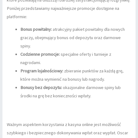
Poniżej przedstawiamy najważniejsze promocje dostępne na
platformie:
Bonus powitalny:
atrakcyjny pakiet powitalny dla nowych
graczy, obejmujący bonus od depozytu oraz darmowe
spiny.
Codzienne promocje:
specjalne oferty i turnieje z
nagrodami.
Program lojalnościowy:
zbieranie punktów za każdą grę,
które można wymienić na bonusy lub nagrody.
Bonusy bez depozytu:
okazjonalne darmowe spiny lub
środki na grę bez konieczności wpłaty.
Metody płatności i bezpieczeństwo transakcji
Ważnym aspektem korzystania z kasyna online jest możliwość
szybkiego i bezpiecznego dokonywania wpłat oraz wypłat. Oscar