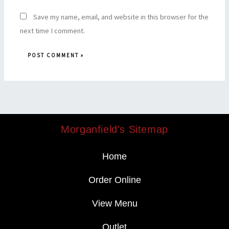
Save my name, email, and website in this browser for the
next time I comment.
Morganfield's Sitemap
Home
Order Online
View Menu
Outlet