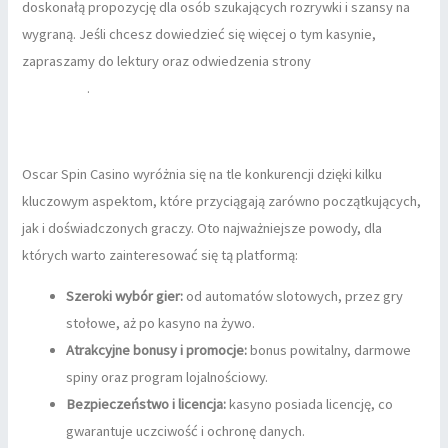
doskonałą propozycję dla osób szukających rozrywki i szansy na
wygraną. Jeśli chcesz dowiedzieć się więcej o tym kasynie,
zapraszamy do lektury oraz odwiedzenia strony
https://oscarspin-
casino1.pl/
.
Dlaczego warto wybrać Oscar Spin Casino?
Oscar Spin Casino wyróżnia się na tle konkurencji dzięki kilku
kluczowym aspektom, które przyciągają zarówno początkujących,
jak i doświadczonych graczy. Oto najważniejsze powody, dla
których warto zainteresować się tą platformą:
Szeroki wybór gier:
od automatów slotowych, przez gry
stołowe, aż po kasyno na żywo.
Atrakcyjne bonusy i promocje:
bonus powitalny, darmowe
spiny oraz program lojalnościowy.
Bezpieczeństwo i licencja:
kasyno posiada licencję, co
gwarantuje uczciwość i ochronę danych.