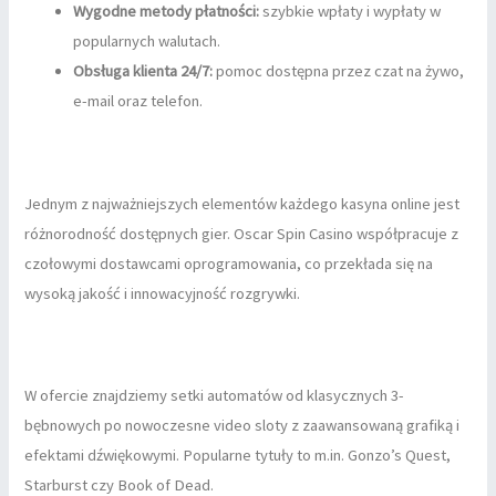
Wygodne metody płatności:
szybkie wpłaty i wypłaty w
popularnych walutach.
Obsługa klienta 24/7:
pomoc dostępna przez czat na żywo,
e-mail oraz telefon.
Oferta gier w Oscar Spin Casino
Jednym z najważniejszych elementów każdego kasyna online jest
różnorodność dostępnych gier. Oscar Spin Casino współpracuje z
czołowymi dostawcami oprogramowania, co przekłada się na
wysoką jakość i innowacyjność rozgrywki.
Automaty Slotowe
W ofercie znajdziemy setki automatów od klasycznych 3-
bębnowych po nowoczesne video sloty z zaawansowaną grafiką i
efektami dźwiękowymi. Popularne tytuły to m.in. Gonzo’s Quest,
Starburst czy Book of Dead.