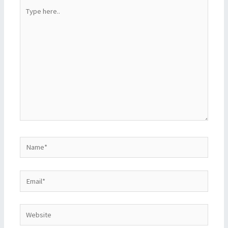
Type
here..
Name*
Email*
Website