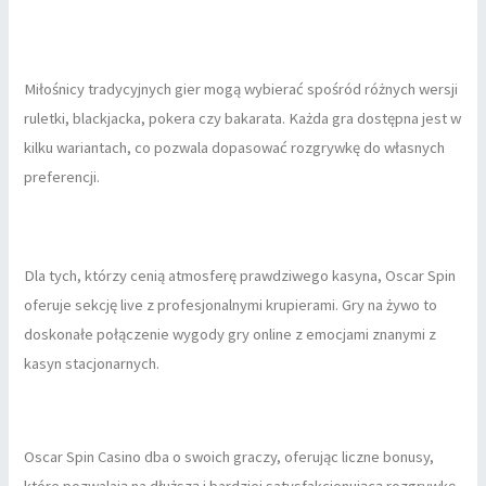
Gry Stołowe I Karciane
Miłośnicy tradycyjnych gier mogą wybierać spośród różnych wersji
ruletki, blackjacka, pokera czy bakarata. Każda gra dostępna jest w
kilku wariantach, co pozwala dopasować rozgrywkę do własnych
preferencji.
Kasyno Na Żywo
Dla tych, którzy cenią atmosferę prawdziwego kasyna, Oscar Spin
oferuje sekcję live z profesjonalnymi krupierami. Gry na żywo to
doskonałe połączenie wygody gry online z emocjami znanymi z
kasyn stacjonarnych.
Bonusy i promocje – jak zwiększyć swoje szanse?
Oscar Spin Casino dba o swoich graczy, oferując liczne bonusy,
które pozwalają na dłuższą i bardziej satysfakcjonującą rozgrywkę.