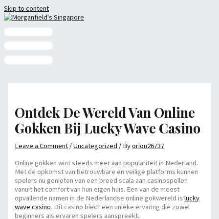
Skip to content
Ontdek De Wereld Van Online
Gokken Bij Lucky Wave Casino
Leave a Comment
/
Uncategorized
/ By
orion26737
Online gokken wint steeds meer aan populariteit in Nederland.
Met de opkomst van betrouwbare en veilige platforms kunnen
spelers nu genieten van een breed scala aan casinospellen
vanuit het comfort van hun eigen huis. Een van de meest
opvallende namen in de Nederlandse online gokwereld is
lucky
wave casino
. Dit casino biedt een unieke ervaring die zowel
beginners als ervaren spelers aanspreekt.