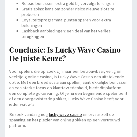
Reload bonussen: extra geld bij vervolgstortingen
Gratis spins: kans om zonder risico nieuwe slots te
proberen
Loyaliteitsprogramma: punten sparen voor extra
beloningen
Cashback aanbiedingen: een deel van het verlies
terugkrijgen
Conclusie: Is Lucky Wave Casino
De Juiste Keuze?
Voor spelers die op zoek zijn naar een betrouwbaar, veilig en
veelzijdig online casino, is Lucky Wave Casino een uitstekende
optie. Met een breed scala aan spellen, aantrekkelijke bonussen
en een sterke focus op klanttevredenheid, biedt dit platform
een complete gokervaring. Of je nu een beginnende speler bent
of een doorgewinterde gokker, Lucky Wave Casino heeft voor
ieder wat wils.
Bezoek vandaag nog
lucky wave casino
en ervaar zelf de
spanning en het plezier van online gokken op een vertrouwd
platform.