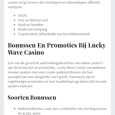
casino zorgt ervoor dat stortingen en uitbetalingen efficiënt
verlopen.
iDEAL
Visa en Mastercard
Skrill en Neteller
Bankoverschrijving
Cryptovaluta (afhankelijk van beschikbaarheid)
Bonussen En Promoties Bij Lucky
Wave Casino
Een van de grootste aantrekkingskrachten van online casino’s
zijn de bonussen en promoties. Lucky Wave Casino verwelkomt
nieuwe spelers met een royale welkomstbonus die hun
speelplezier een vliegende start geeft. Daarnaast zijn er
regelmatige promoties en een loyaliteitsprogramma dat trouwe
spelers beloont.
Soorten Bonussen
Welkomstbonus: vaak een combinatie van stortingsbonus
en gratis spins