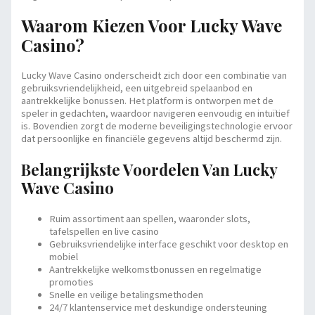
Waarom Kiezen Voor Lucky Wave
Casino?
Lucky Wave Casino onderscheidt zich door een combinatie van
gebruiksvriendelijkheid, een uitgebreid spelaanbod en
aantrekkelijke bonussen. Het platform is ontworpen met de
speler in gedachten, waardoor navigeren eenvoudig en intuïtief
is. Bovendien zorgt de moderne beveiligingstechnologie ervoor
dat persoonlijke en financiële gegevens altijd beschermd zijn.
Belangrijkste Voordelen Van Lucky
Wave Casino
Ruim assortiment aan spellen, waaronder slots,
tafelspellen en live casino
Gebruiksvriendelijke interface geschikt voor desktop en
mobiel
Aantrekkelijke welkomstbonussen en regelmatige
promoties
Snelle en veilige betalingsmethoden
24/7 klantenservice met deskundige ondersteuning