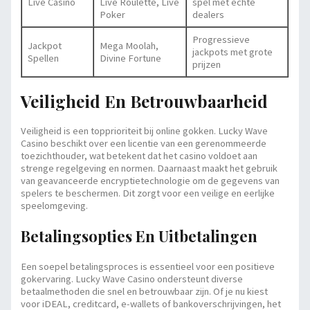
Live Casino
Live Roulette, Live
spel met echte
Poker
dealers
Progressieve
Jackpot
Mega Moolah,
jackpots met grote
Spellen
Divine Fortune
prijzen
Veiligheid En Betrouwbaarheid
Veiligheid is een topprioriteit bij online gokken. Lucky Wave
Casino beschikt over een licentie van een gerenommeerde
toezichthouder, wat betekent dat het casino voldoet aan
strenge regelgeving en normen. Daarnaast maakt het gebruik
van geavanceerde encryptietechnologie om de gegevens van
spelers te beschermen. Dit zorgt voor een veilige en eerlijke
speelomgeving.
Betalingsopties En Uitbetalingen
Een soepel betalingsproces is essentieel voor een positieve
gokervaring. Lucky Wave Casino ondersteunt diverse
betaalmethoden die snel en betrouwbaar zijn. Of je nu kiest
voor iDEAL, creditcard, e-wallets of bankoverschrijvingen, het