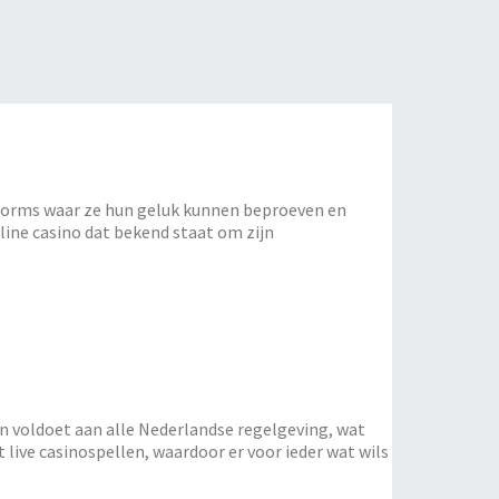
tforms waar ze hun geluk kunnen beproeven en
nline casino dat bekend staat om zijn
en voldoet aan alle Nederlandse regelgeving, wat
live casinospellen, waardoor er voor ieder wat wils