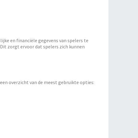
ijke en financiële gegevens van spelers te
Dit zorgt ervoor dat spelers zich kunnen
een overzicht van de meest gebruikte opties: