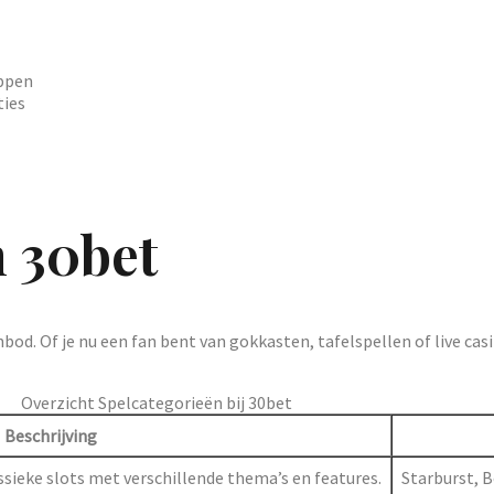
ppen
ties
 30bet
od. Of je nu een fan bent van gokkasten, tafelspellen of live casin
Overzicht Spelcategorieën bij 30bet
Beschrijving
ssieke slots met verschillende thema’s en features.
Starburst, 