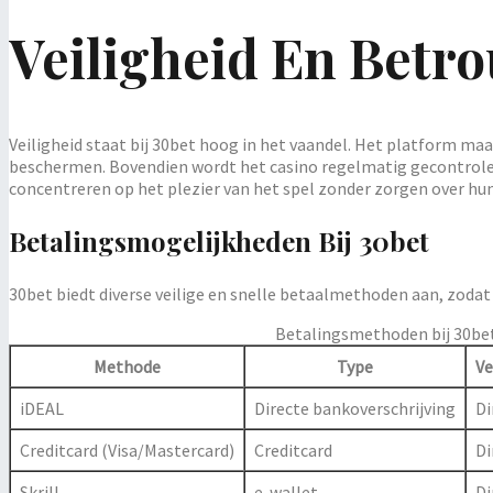
Veiligheid En Betr
Veiligheid staat bij 30bet hoog in het vaandel. Het platform m
beschermen. Bovendien wordt het casino regelmatig gecontroleer
concentreren op het plezier van het spel zonder zorgen over hun 
Betalingsmogelijkheden Bij 30bet
30bet biedt diverse veilige en snelle betaalmethoden aan, zoda
Betalingsmethoden bij 30be
Methode
Type
Ve
iDEAL
Directe bankoverschrijving
Di
Creditcard (Visa/Mastercard)
Creditcard
Di
Skrill
e-wallet
Di