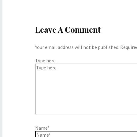
Leave A Comment
Your email address will not be published.
Require
Type here..
Name*