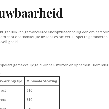
ouwbaarheid
aakt gebruik van geavanceerde encryptietechnologieën om persoonl
d door onafhankelijke instanties om eerlijk spel te garanderen. 
veiligheid.
t spelers gemakkelijk geld kunnen storten en opnemen. Hieronder 
t
rwerkingstijd
Minimale Storting
rect
€10
rect
€10
rect
€10