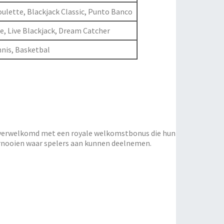
ulette, Blackjack Classic, Punto Banco
e, Live Blackjack, Dream Catcher
nnis, Basketbal
en verwelkomd met een royale welkomstbonus die hun
ernooien waar spelers aan kunnen deelnemen.