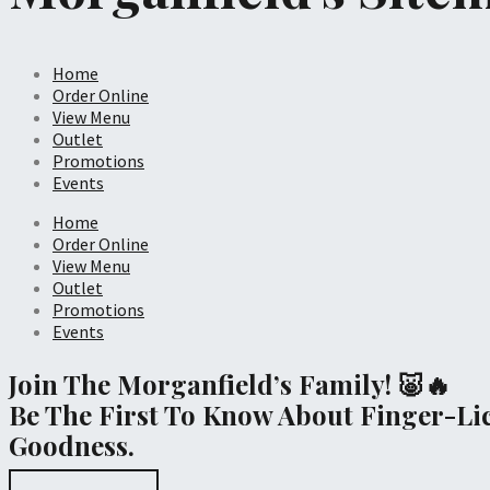
Home
Order Online
View Menu
Outlet
Promotions
Events
Home
Order Online
View Menu
Outlet
Promotions
Events
Join The Morganfield’s Family! 🐷🔥
Be The First To Know About Finger-Li
Goodness.