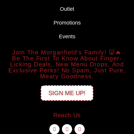
Outlet
Promotions
Events
Join The Morganfield’s Family! 🐷🔥
Be The First To Know About Finger-
Licking Deals, New Menu Drops, And
Exclusive Perks! No Spam, Just Pure,
Meaty Goodness.
SIGN ME UP!
Reach Us
I
F
E
n
a
n