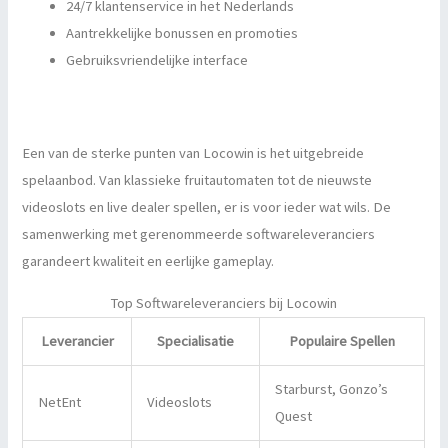
24/7 klantenservice in het Nederlands
Aantrekkelijke bonussen en promoties
Gebruiksvriendelijke interface
Spelaanbod en Softwareleveranciers
Een van de sterke punten van Locowin is het uitgebreide
spelaanbod. Van klassieke fruitautomaten tot de nieuwste
videoslots en live dealer spellen, er is voor ieder wat wils. De
samenwerking met gerenommeerde softwareleveranciers
garandeert kwaliteit en eerlijke gameplay.
Top Softwareleveranciers bij Locowin
Leverancier
Specialisatie
Populaire Spellen
Starburst, Gonzo’s
NetEnt
Videoslots
Quest