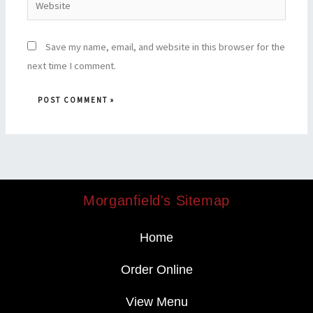
Save my name, email, and website in this browser for the
next time I comment.
Morganfield's Sitemap
Home
Order Online
View Menu