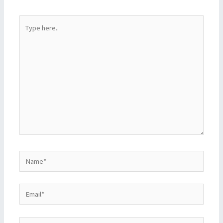
Type
here..
Name*
Email*
Website