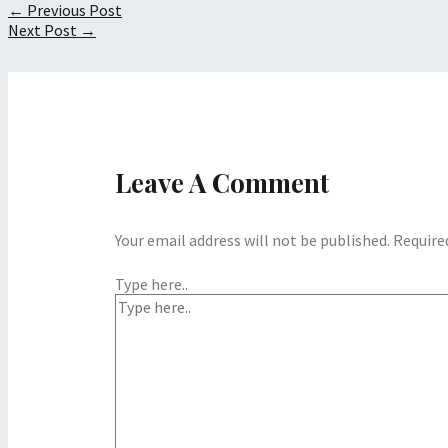
←
Previous Post
Next Post
→
Leave A Comment
Your email address will not be published.
Require
Type here..