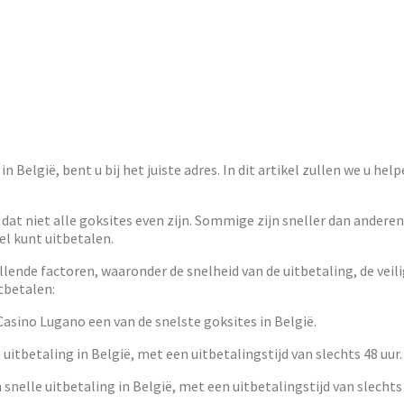
 België, bent u bij het juiste adres. In dit artikel zullen we u help
 dat niet alle goksites even zijn. Sommige zijn sneller dan ander
el kunt uitbetalen.
illende factoren, waaronder de snelheid van de uitbetaling, de veil
itbetalen:
 Casino Lugano een van de snelste goksites in België.
uitbetaling in België, met een uitbetalingstijd van slechts 48 uur.
snelle uitbetaling in België, met een uitbetalingstijd van slechts 