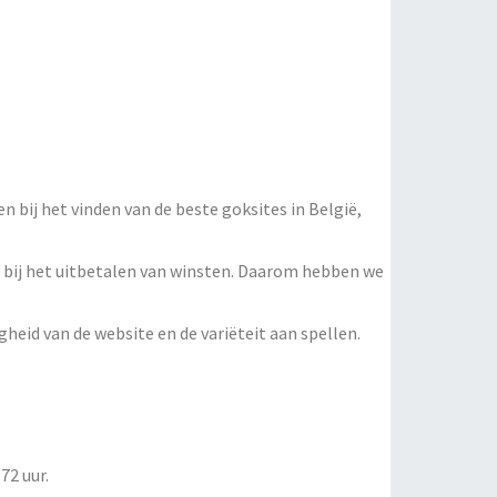
en bij het vinden van de beste goksites in België,
en bij het uitbetalen van winsten. Daarom hebben we
igheid van de website en de variëteit aan spellen.
72 uur.