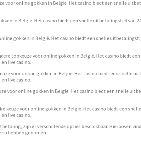
ze voor online gokken in België. Het casino biedt een snelle uitbe
kken in België. Het casino biedt een snelle uitbetalingstijd van 2
online gokken in België. Het casino biedt een snelle uitbetalingst
ndere topkeuze voor online gokken in België. Het casino biedt een 
en live casino.
euze voor online gokken in België. Het casino biedt een snelle uit
en live casino.
e voor online gokken in België. Het casino biedt een snelle uitbe
aire keuze voor online gokken in België. Het casino biedt een snelle
en live casino.
betaling, zijn er verschillende opties beschikbaar. Hierboven vind j
iteria hebben genomen.