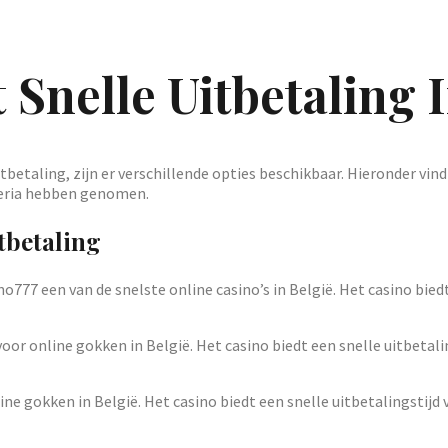
 Snelle Uitbetaling 
betaling, zijn er verschillende opties beschikbaar. Hieronder vind j
iteria hebben genomen.
tbetaling
sino777 een van de snelste online casino’s in België. Het casino bi
oor online gokken in België. Het casino biedt een snelle uitbetali
ine gokken in België. Het casino biedt een snelle uitbetalingstijd 