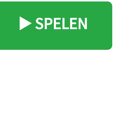
▶️ SPELEN