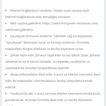
İnternet bağlantınızı текshirin: Onlayn oyun oynayış üçün
internet bağlantınızın olub-olmadığını текshirin.
Web saytına gəlindirin: https://www.festspiele-reichenau.com/
sahifasına gəlindirin.
Qeydiyyat formasını doldurun: Sahifənin sağ üst köşəsində
“Qeydiyyat” düyməsini vurun və formayı doldurun. Formada
məlumatları düzgün doldurun və təsdiq düyməsini vurun.
Şifrəni təyin edin: Şifrənizi təyin edin və onu təkrar yazın. Şifrəniz
olmamalı ən azı 8 simvol olmalıdır və rəqəmlər, xarakterlər və
rəqəmlərin bir birindən fərqləndilməsi lazımdır.
Əlaqə məlumatlarını daxil edin: E-poçt və telefon nömrənizi daxil
edin. Bu məlumatlar sizin hesabınıza təsdiq vəziyyətinə kömək
edəcək.
Təsdiq kodu alın: E-poçt və/veya telefon nömrənizə təsdiq kodu
göndəriləcək. Bu kodu formada daxil edin və təsdiq düyməsini