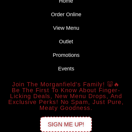
Home
Order Online
View Menu
Outlet
Promotions
Events
Join The Morganfield’s Family! 🐷🔥
Be The First To Know About Finger-
Licking Deals, New Menu Drops, And
Exclusive Perks! No Spam, Just Pure,
Meaty Goodness.
SIGN ME UP!