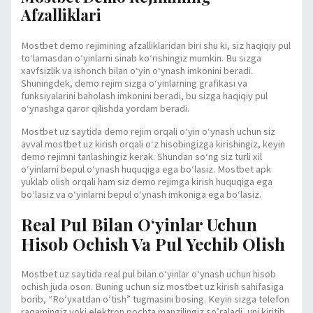
Afzalliklari
Mostbet demo rejimining afzalliklaridan biri shu ki, siz haqiqiy pul
to‘lamasdan o‘yinlarni sinab ko‘rishingiz mumkin. Bu sizga
xavfsizlik va ishonch bilan o‘yin o‘ynash imkonini beradi.
Shuningdek, demo rejim sizga o‘yinlarning grafikasi va
funksiyalarini baholash imkonini beradi, bu sizga haqiqiy pul
o‘ynashga qaror qilishda yordam beradi.
Mostbet uz saytida demo rejim orqali o‘yin o‘ynash uchun siz
avval mostbet uz kirish orqali o‘z hisobingizga kirishingiz, keyin
demo rejimni tanlashingiz kerak. Shundan so‘ng siz turli xil
o‘yinlarni bepul o‘ynash huquqiga ega bo‘lasiz. Mostbet apk
yuklab olish orqali ham siz demo rejimga kirish huquqiga ega
bo‘lasiz va o‘yinlarni bepul o‘ynash imkoniga ega bo‘lasiz.
Real Pul Bilan O‘yinlar Uchun
Hisob Ochish Va Pul Yechib Olish
Mostbet uz saytida real pul bilan o‘yinlar o‘ynash uchun hisob
ochish juda oson. Buning uchun siz mostbet uz kirish sahifasiga
borib, “Ro’yxatdan o’tish” tugmasini bosing. Keyin sizga telefon
raqamingiz yoki elektron pochta manzilingiz so’raladi, uni kiritib,