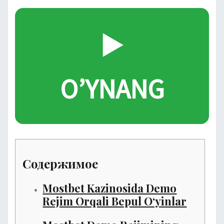
▶️
O’YNANG
Содержимое
Mostbet Kazinosida Demo
Rejim Orqali Bepul O‘yinlar