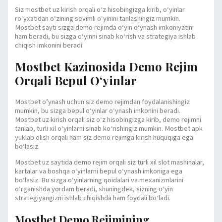
Siz mostbet uz kirish orqali o‘z hisobingizga kirib, o‘yinlar
ro‘yxatidan o‘zining sevimli o‘yinini tanlashingiz mumkin.
Mostbet sayti sizga demo rejimda o‘yin o‘ynash imkoniyatini
ham beradi, bu sizga o‘yinni sinab ko‘rish va strategiya ishlab
chiqish imkonini beradi.
Mostbet Kazinosida Demo Rejim
Orqali Bepul O‘yinlar
Mostbet o’ynash uchun siz demo rejimdan foydalanishingiz
mumkin, bu sizga bepul o‘yinlar o‘ynash imkonini beradi.
Mostbet uz kirish orqali siz o‘z hisobingizga kirib, demo rejimni
tanlab, turli xil o‘yinlarni sinab ko‘rishingiz mumkin. Mostbet apk
yuklab olish orqali ham siz demo rejimga kirish huquqiga ega
bo‘lasiz.
Mostbet uz saytida demo rejim orqali siz turli xil slot mashinalar,
kartalar va boshqa o‘yinlarni bepul o‘ynash imkoniga ega
bo‘lasiz. Bu sizga o‘yinlarning qoidalari va mexanizmlarini
o‘rganishda yordam beradi, shuningdek, sizning o‘yin
strategiyangizni ishlab chiqishda ham foydali bo‘ladi.
Mostbet Demo Rejimining