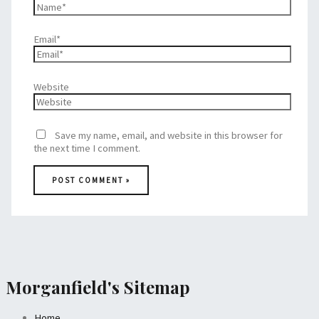
Email*
Website
Save my name, email, and website in this browser for
the next time I comment.
Morganfield's Sitemap
Home