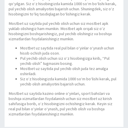
qo‘yilgan. Siz o‘z hisobingizda kamida 1000 so‘m bo‘lishi kerak,
pul yechib olish amaliyotini bajarish uchun. Shuningdek, siz o‘z
hisobingizni to‘liq tasdiqlagan bo‘lishingiz kerak.
Mostbet uz saytida pul yechib olish uchun siz mostbet apk
yuklab olishingiz ham mumkin. Mostbet apk orqali siz o‘z
hisobingizni boshqarishingiz, pul yechib olishingiz va boshqa
xizmatlardan foydalanishingiz mumkin.
Mostbet uz saytida real pul bilan o‘yinlar o‘ynash uchun
hisob ochish juda oson.
Pul yechib olish uchun siz o‘z hisobingizga kirib, “Pul
yechib olish” tugmasini bosing.
Mostbet uz saytida pul yechib olish juda tez amalga
oshiriladi.
Siz o‘z hisobingizda kamida 1000 so‘m bo‘lishi kerak, pul
yechib olish amaliyotini bajarish uchun.
Mostbet uz saytida kazino online o‘yinlari, sport bahslari va
boshqa xizmatlardan foydalanish uchun siz mostbet uz kirish
sahifasiga borib, o‘z hisobingizni ochishingiz kerak. Keyin siz
real pul bilan o‘yinlar o‘ynash, pul yechib olish va boshqa
xizmatlardan foydalanishingiz mumkin.