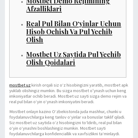
Mostbet Demo Rejimining
Afzalliklari
Real Pul Bilan O‘yinlar Uchun
Hisob Ochish Va Pul Yechib
Olish
Mostbet Uz Saytida Pul Yechib
Olish Qoidalari
mostbet uz
kirish orqali siz o‘z hisobingizni yaratib, mostbet apk
yuklab olishingiz mumkin. Bu sizga mostbet o’ynash uchun keng
imkoniyatlar ochib beradi. Mostbet uz sayti sizga demo rejim va
real pul bilan o‘yin o‘ynash imkoniyatini beradi.
Mostbet onlayn kazino O‘zbekistonda juda mashhur, chunki u
foydalanuvchilarga keng tanlov o‘yinlar va bonuslar taklif qiladi.
Siz mostbet uz saytida o‘z hisobingizni to‘ldirib, real pul bilan
o‘yin o‘ynashni boshlashingiz mumkin. Mostbet sayti
foydalanuvchilarga konfidenciallik va xavfsizlikni ta‘minlaydi.