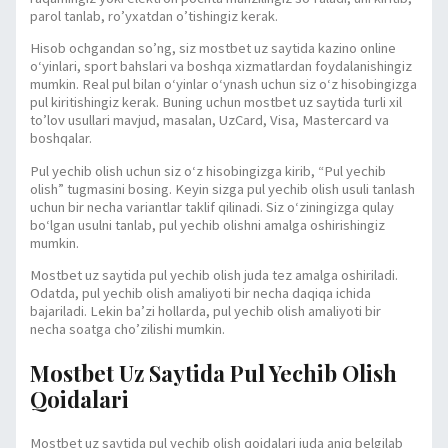
parol tanlab, ro’yxatdan o’tishingiz kerak.
Hisob ochgandan so’ng, siz mostbet uz saytida kazino online
o‘yinlari, sport bahslari va boshqa xizmatlardan foydalanishingiz
mumkin. Real pul bilan o‘yinlar o‘ynash uchun siz o‘z hisobingizga
pul kiritishingiz kerak. Buning uchun mostbet uz saytida turli xil
to’lov usullari mavjud, masalan, UzCard, Visa, Mastercard va
boshqalar.
Pul yechib olish uchun siz o‘z hisobingizga kirib, “Pul yechib
olish” tugmasini bosing. Keyin sizga pul yechib olish usuli tanlash
uchun bir necha variantlar taklif qilinadi. Siz o‘ziningizga qulay
bo‘lgan usulni tanlab, pul yechib olishni amalga oshirishingiz
mumkin.
Mostbet uz saytida pul yechib olish juda tez amalga oshiriladi.
Odatda, pul yechib olish amaliyoti bir necha daqiqa ichida
bajariladi. Lekin ba’zi hollarda, pul yechib olish amaliyoti bir
necha soatga cho’zilishi mumkin.
Mostbet Uz Saytida Pul Yechib Olish
Qoidalari
Mostbet uz saytida pul yechib olish qoidalari juda aniq belgilab