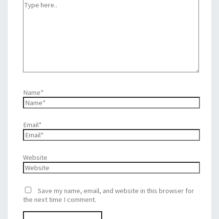
Name*
Email*
Website
Save my name, email, and website in this browser for
the next time I comment.