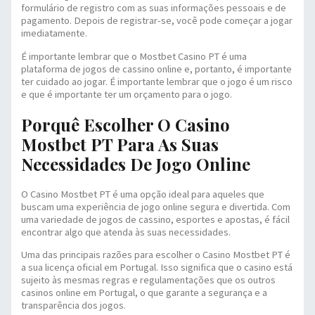
formulário de registro com as suas informações pessoais e de
pagamento. Depois de registrar-se, você pode começar a jogar
imediatamente.
É importante lembrar que o Mostbet Casino PT é uma
plataforma de jogos de cassino online e, portanto, é importante
ter cuidado ao jogar. É importante lembrar que o jogo é um risco
e que é importante ter um orçamento para o jogo.
Porquê Escolher O Casino
Mostbet PT Para As Suas
Necessidades De Jogo Online
O Casino Mostbet PT é uma opção ideal para aqueles que
buscam uma experiência de jogo online segura e divertida. Com
uma variedade de jogos de cassino, esportes e apostas, é fácil
encontrar algo que atenda às suas necessidades.
Uma das principais razões para escolher o Casino Mostbet PT é
a sua licença oficial em Portugal. Isso significa que o casino está
sujeito às mesmas regras e regulamentações que os outros
casinos online em Portugal, o que garante a segurança e a
transparência dos jogos.