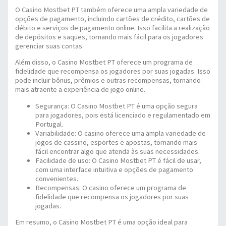
O Casino Mostbet PT também oferece uma ampla variedade de
opções de pagamento, incluindo cartões de crédito, cartões de
débito e serviços de pagamento online. Isso facilita a realização
de depósitos e saques, tornando mais fácil para os jogadores
gerenciar suas contas.
Além disso, o Casino Mostbet PT oferece um programa de
fidelidade que recompensa os jogadores por suas jogadas. Isso
pode incluir bônus, prêmios e outras recompensas, tornando
mais atraente a experiência de jogo online.
Segurança: O Casino Mostbet PT é uma opção segura
para jogadores, pois está licenciado e regulamentado em
Portugal.
Variabilidade: O casino oferece uma ampla variedade de
jogos de cassino, esportes e apostas, tornando mais
fácil encontrar algo que atenda às suas necessidades.
Facilidade de uso: O Casino Mostbet PT é fácil de usar,
com uma interface intuitiva e opções de pagamento
convenientes.
Recompensas: O casino oferece um programa de
fidelidade que recompensa os jogadores por suas
jogadas.
Em resumo, o Casino Mostbet PT é uma opção ideal para