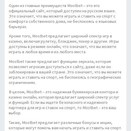
Один из главных преимуществ Mostbet – это его
официальный сайт, который доступен на русском языке.
Это означает, что вы можете играть и ставить на спорт с
комфорта собственного дома, не беспокоясь о языковых
барьерах.
Кроме того, Mostbet предлагает широкий спектр игр в
казино, включая рулетку, блэкджек, покер и другие. Игры
доступны в режиме онлайн, что означает, что вы можете
играть в любое время и из любого места.
Mostbet также предлагает функцию зеркала, которая
позволяет игрокам доступаться к сайту, даже если он
заблокирован в вашей стране. Это означает, что вы можете
играть и ставить на спорт, не беспокоясь о географических
ограничениях.
В целом, Mostbet – это надежная букмекерская контора и
казино онлайн, которая предлагает широкий спектр услуг
и функций. Если вы ищете безопасного и надежного
партнера для игр и ставок на спорт, то Mostbet – это ваш
выбор.
Также, Mostbet предлагает различные бонусы и акции,
которые могут помочь вам начать играть и ставить на спорт.