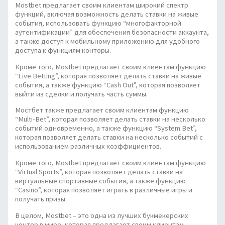
Mostbet предлагает своим клиентам широкий спектр
функций, включая возможность делать ставки на живые
события, использовать функцию “многофакторной
аутентификации” для обеспечения безопасности аккаунта,
а также доступ к мобильному приложению для удобного
доступа к функциям конторы.
Кроме того, Mostbet предлагает своим клиентам функцию
“Live Betting”, которая позволяет делать ставки на живые
события, а также функцию “Cash Out”, которая позволяет
выйти из сделки и получать часть суммы.
Мостбет также предлагает своим клиентам функцию
“Multi-Bet”, которая позволяет делать ставки на несколько
событий одновременно, а также функцию “System Bet”,
которая позволяет делать ставки на несколько событий с
использованием различных коэффициентов.
Кроме того, Mostbet предлагает своим клиентам функцию
“Virtual Sports”, которая позволяет делать ставки на
виртуальные спортивные события, а также функцию
“Casino”, которая позволяет играть в различные игры и
получать призы.
В целом, Mostbet – это одна из лучших букмекерских
контор в мире, которая предлагает своим клиентам