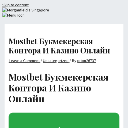
Skip to content
Mostbet Букмекерская
Контора И Казино Онлайн
Leave a Comment
/
Uncategorized
/ By
orion26737
Mostbet Букмекерская
Контора И Казино
Онлайн