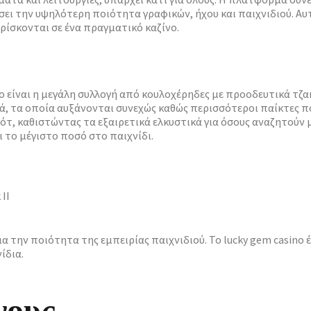
ίσει την υψηλότερη ποιότητα γραφικών, ήχου και παιχνιδιού. Αυ
ρίσκονται σε ένα πραγματικό καζίνο.
o
είναι η μεγάλη συλλογή από κουλοχέρηδες με προοδευτικά τζ
ά, τα οποία αυξάνονται συνεχώς καθώς περισσότεροι παίκτες π
τ, καθιστώντας τα εξαιρετικά ελκυστικά για όσους αναζητούν 
 το μέγιστο ποσό στο παιχνίδι.
II
ια την ποιότητα της εμπειρίας παιχνιδιού. Το
lucky gem casino
έ
ίδια.
νους