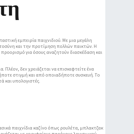
τη
αστική εμπειρία παιχνιδιού. Με μια μεγάλη
ιστοσύνη και την προτίμηση πολλών παικτών. Η
 προορισμό για όσους αναζητούν διασκέδαση και
. Πλέον, δεν χρειάζεται να επισκεφτείτε ένα
δήποτε στιγμή και από οποιαδήποτε συσκευή. Το
ά και υπολογιστές.
λασικά παιχνίδια καζίνο όπως ρουλέτα, μπλακτζακ
εργάζεται με κορυφαίους παρόχους λογισμικού,