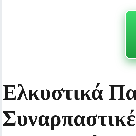
Ελκυστικά Πα
Συναρπαστικέ