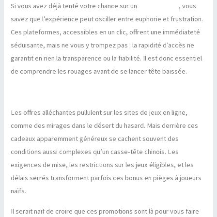
Si vous avez déjà tenté votre chance sur un
instant casino
, vous
savez que l’expérience peut osciller entre euphorie et frustration.
Ces plateformes, accessibles en un clic, offrent une immédiateté
séduisante, mais ne vous y trompez pas : la rapidité d’accès ne
garantit en rien la transparence ou la fiabilité. Il est donc essentiel
de comprendre les rouages avant de se lancer tête baissée.
Le charme trompeur des bonus et promotions
Les offres alléchantes pullulent sur les sites de jeux en ligne,
comme des mirages dans le désert du hasard. Mais derrière ces
cadeaux apparemment généreux se cachent souvent des
conditions aussi complexes qu’un casse-tête chinois. Les
exigences de mise, les restrictions sur les jeux éligibles, et les
délais serrés transforment parfois ces bonus en pièges à joueurs
naïfs.
Il serait naïf de croire que ces promotions sont là pour vous faire