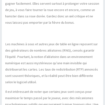
gagner facilement. Elles servent surtout à prolonger votre session
de jeu, à vous faire tourner la roue encore et encore, comme un
hamster dans sa roue dorée. Gardez donc un œil critique et ne
vous laissez pas emporter par la fièvre du bonus.
Les Jeux : Entre Hasard Et Programmation
Les machines à sous et autres jeux de table en ligne reposent sur
des générateurs de nombres aléatoires (RNG), censés garantir
l’équité. Pourtant, la notion d’aléatoire dans un environnement
numérique est aussi mystérieuse qu’une main invisible qui
distribuerait les cartes. Les taux de redistribution (RTP) annoncés
sont souvent théoriques, et la réalité peut être bien différente
selon le logiciel utilisé.
Il est intéressant de noter que certains jeux sont conçus pour
maximiser le temps passé par le joueur, avec des mécanismes
psychologiques subtils qui encouragent à miser toujours plus. Une