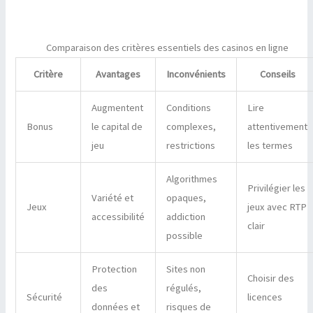
Tableau comparatif : aspects clés des casinos en ligne
Comparaison des critères essentiels des casinos en ligne
Critère
Avantages
Inconvénients
Conseils
Augmentent
Conditions
Lire
Bonus
le capital de
complexes,
attentivement
jeu
restrictions
les termes
Algorithmes
Privilégier les
Variété et
opaques,
Jeux
jeux avec RTP
accessibilité
addiction
clair
possible
Protection
Sites non
Choisir des
des
régulés,
Sécurité
licences
données et
risques de