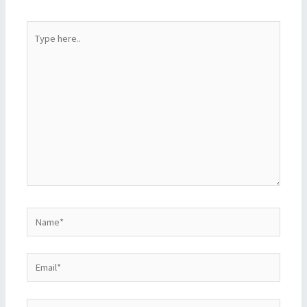
Type
here..
Name*
Email*