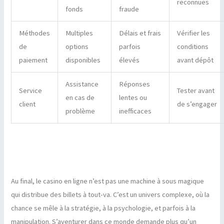
reconnues
fonds
fraude
Méthodes
Multiples
Délais et frais
Vérifier les
de
options
parfois
conditions
paiement
disponibles
élevés
avant dépôt
Assistance
Réponses
Service
Tester avant
en cas de
lentes ou
client
de s’engager
problème
inefficaces
Conclusion : Jouer Avec La Tête, Pas Seulement
Avec Les Doigts
Au final, le casino en ligne n’est pas une machine à sous magique
qui distribue des billets à tout-va. C’est un univers complexe, où la
chance se mêle à la stratégie, à la psychologie, et parfois à la
manipulation. S’aventurer dans ce monde demande plus qu’un