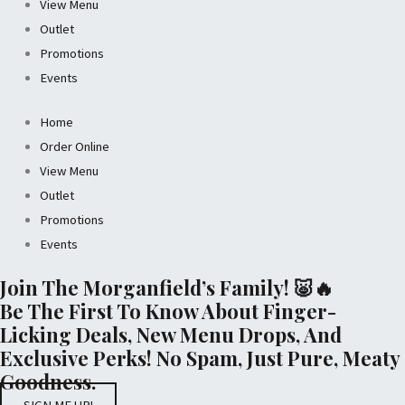
View Menu
Outlet
Promotions
Events
Home
Order Online
View Menu
Outlet
Promotions
Events
Join The Morganfield’s Family! 🐷🔥
Be The First To Know About Finger-
Licking Deals, New Menu Drops, And
Exclusive Perks! No Spam, Just Pure, Meaty
Goodness.