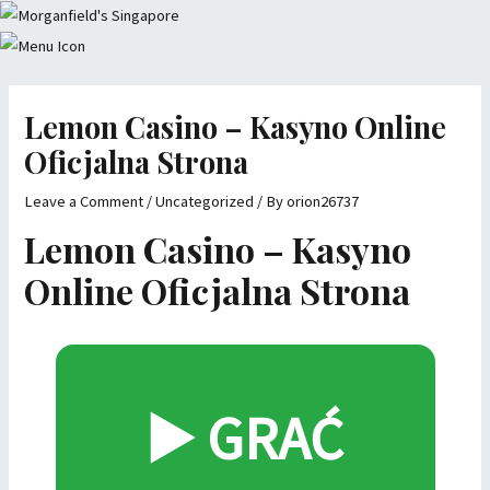
Skip
to
content
Lemon Casino – Kasyno Online
Oficjalna Strona
Leave a Comment
/
Uncategorized
/ By
orion26737
Lemon Casino – Kasyno
Online Oficjalna Strona
▶️ GRAĆ