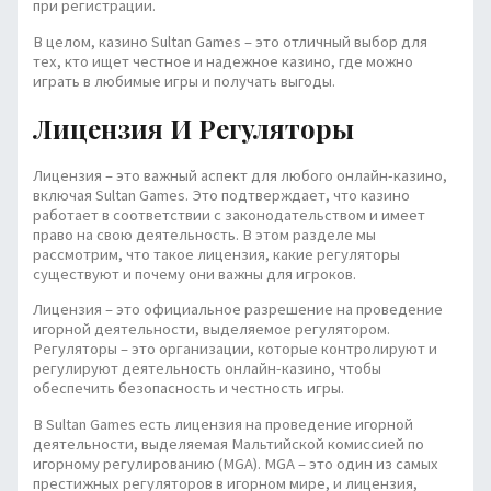
при регистрации.
В целом, казино Sultan Games – это отличный выбор для
тех, кто ищет честное и надежное казино, где можно
играть в любимые игры и получать выгоды.
Лицензия И Регуляторы
Лицензия – это важный аспект для любого онлайн-казино,
включая Sultan Games. Это подтверждает, что казино
работает в соответствии с законодательством и имеет
право на свою деятельность. В этом разделе мы
рассмотрим, что такое лицензия, какие регуляторы
существуют и почему они важны для игроков.
Лицензия – это официальное разрешение на проведение
игорной деятельности, выделяемое регулятором.
Регуляторы – это организации, которые контролируют и
регулируют деятельность онлайн-казино, чтобы
обеспечить безопасность и честность игры.
В Sultan Games есть лицензия на проведение игорной
деятельности, выделяемая Мальтийской комиссией по
игорному регулированию (MGA). МGA – это один из самых
престижных регуляторов в игорном мире, и лицензия,