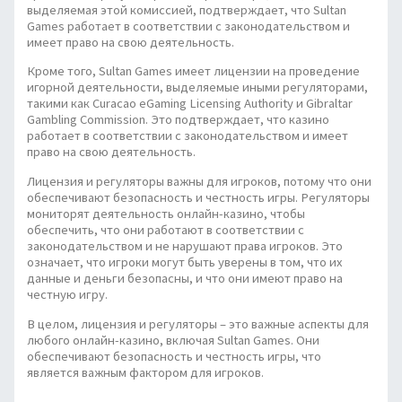
выделяемая этой комиссией, подтверждает, что Sultan
Games работает в соответствии с законодательством и
имеет право на свою деятельность.
Кроме того, Sultan Games имеет лицензии на проведение
игорной деятельности, выделяемые иными регуляторами,
такими как Curacao eGaming Licensing Authority и Gibraltar
Gambling Commission. Это подтверждает, что казино
работает в соответствии с законодательством и имеет
право на свою деятельность.
Лицензия и регуляторы важны для игроков, потому что они
обеспечивают безопасность и честность игры. Регуляторы
мониторят деятельность онлайн-казино, чтобы
обеспечить, что они работают в соответствии с
законодательством и не нарушают права игроков. Это
означает, что игроки могут быть уверены в том, что их
данные и деньги безопасны, и что они имеют право на
честную игру.
В целом, лицензия и регуляторы – это важные аспекты для
любого онлайн-казино, включая Sultan Games. Они
обеспечивают безопасность и честность игры, что
является важным фактором для игроков.