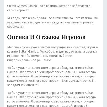
Сultan Games Casino – это казино, которое заботится о
своих игроках
Мы рады, что вы выбрали нас в качестве вашего казино. Мы
уверены, что вы будете наслаждаться нашими играми и
сервисами.
Оценка И Отзывы Игроков
Многие игроки уже испытывают радость и счастье, играя в
казино Sultan Games. Мы собрали для вас отзывы и оценки
игроков, чтобы помочь вам сделать более
информированное решение.
«Я был удивлен качеством игры и обслуживания в Sultan
Games. Операторы очень профессиональны, и они всегда
готовы помочь. Я рекомендую это казино всем, кто ищет
надежного и честного партнера.» – Екатерина, игрок с 5-
звездочной оценкой
«Я был удивлен качеством игры и обслуживания в Sultan
Games. Операторы очень профессиональны, и они всегда
готовы помочь. Я рекомендую это казино всем, кто ищет
надежного и честного партнера.» – Сергей, игрок с 5-