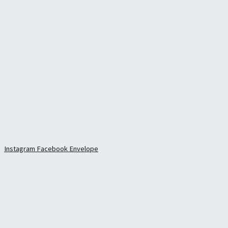
Instagram
Facebook
Envelope