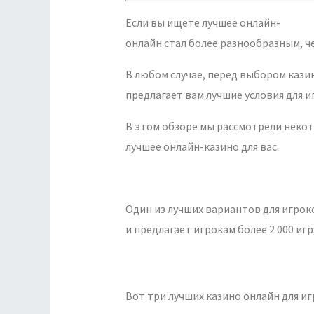
Если вы ищете лучшее онлайн-
казин
онлайн стал более разнообразным, че
В любом случае, перед выбором кази
предлагает вам лучшие условия для и
В этом обзоре мы рассмотрели некото
лучшее онлайн-казино для вас.
Лучшие казино онлайн для игр
Один из лучших вариантов для игроко
и предлагает игрокам более 2 000 иг
Топ-3 Казино Онлайн Для Игроко
Вот три лучших казино онлайн для иг