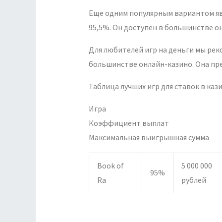
Еще одним популярным вариантом явл
95,5%. Он доступен в большинстве о
Для любителей игр на деньги мы реко
большинстве онлайн-казино. Она пре
Таблица лучших игр для ставок в каз
Игра
Коэффициент выплат
Максимальная выигрышная сумма
Book of
5 000 000
95%
Ra
рублей