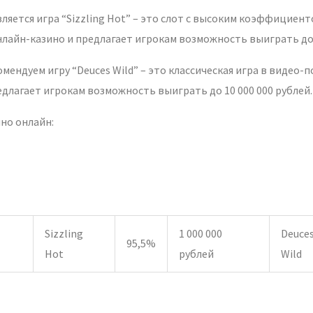
яется игра “Sizzling Hot” – это слот с высоким коэффициен
нлайн-казино и предлагает игрокам возможность выиграть до 1
мендуем игру “Deuces Wild” – это классическая игра в видео-п
длагает игрокам возможность выиграть до 10 000 000 рублей.
ино онлайн:
Sizzling
1 000 000
Deuce
95,5%
Hot
рублей
Wild