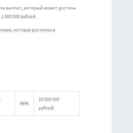
том выплат, который может достичь
 000 000 рублей.
окера, которая доступна в
s
10 000 000
98%
рублей