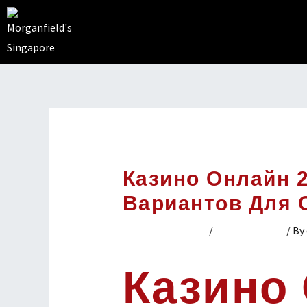
Skip
to
content
Казино Онлайн 
Вариантов Для 
Leave a Comment
/
Uncategorized
/ By
Казино 