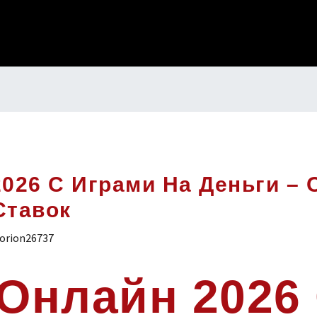
2026 С Играми На Деньги –
Ставок
orion26737
Онлайн 2026