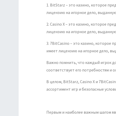
1. BitStarz – это казино, которое пр
лицензию на игорное дело, выданную
2. Casino X – это казино, которое пр
лицензию на игорное дело, выданную
3. 7BitCasino – это казино, которое 
имеет лицензию на игорное дело, вы
Важно помнить, что каждый игрок до
соответствует его потребностям и о
В целом, BitStarz, Casino X и 7BitCa
ассортимент игр и безопасные услови
Как выбрать казино онлайн: к
Первым и наиболее важным шагом яв