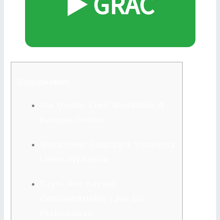
▶️ GRAĆ
Содержимое
Jak Ustalić Limit Wydatków W
Kasynie Online
Wskazówki Dotyczące Ustalenia
Limitu Wydatków
Czym Jest Hazard
Odpowiedzialny I Jak Go
Praktykować