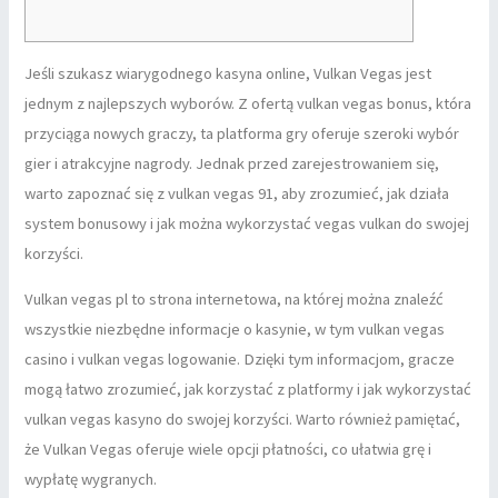
Jeśli szukasz wiarygodnego kasyna online, Vulkan Vegas jest
jednym z najlepszych wyborów. Z ofertą vulkan vegas bonus, która
przyciąga nowych graczy, ta platforma gry oferuje szeroki wybór
gier i atrakcyjne nagrody. Jednak przed zarejestrowaniem się,
warto zapoznać się z vulkan vegas 91, aby zrozumieć, jak działa
system bonusowy i jak można wykorzystać vegas vulkan do swojej
korzyści.
Vulkan vegas pl to strona internetowa, na której można znaleźć
wszystkie niezbędne informacje o kasynie, w tym vulkan vegas
casino i vulkan vegas logowanie. Dzięki tym informacjom, gracze
mogą łatwo zrozumieć, jak korzystać z platformy i jak wykorzystać
vulkan vegas kasyno do swojej korzyści. Warto również pamiętać,
że Vulkan Vegas oferuje wiele opcji płatności, co ułatwia grę i
wypłatę wygranych.