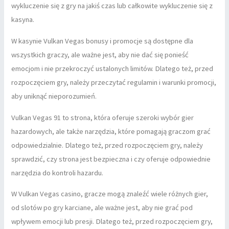
wykluczenie się z gry na jakiś czas lub całkowite wykluczenie się z
kasyna.
W kasynie Vulkan Vegas bonusy i promocje są dostępne dla
wszystkich graczy, ale ważne jest, aby nie dać się ponieść
emocjom i nie przekroczyć ustalonych limitów. Dlatego też, przed
rozpoczęciem gry, należy przeczytać regulamin i warunki promocji,
aby uniknąć nieporozumień.
Vulkan Vegas 91 to strona, która oferuje szeroki wybór gier
hazardowych, ale także narzędzia, które pomagają graczom grać
odpowiedzialnie. Dlatego też, przed rozpoczęciem gry, należy
sprawdzić, czy strona jest bezpieczna i czy oferuje odpowiednie
narzędzia do kontroli hazardu.
W Vulkan Vegas casino, gracze mogą znaleźć wiele różnych gier,
od slotów po gry karciane, ale ważne jest, aby nie grać pod
wpływem emocji lub presji. Dlatego też, przed rozpoczęciem gry,