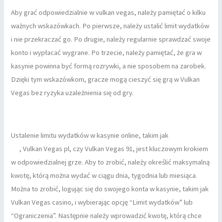
Aby grać odpowiedzialnie w vulkan vegas, należy pamiętać o kilku
ważnych wskazówkach. Po pierwsze, należy ustalić limit wydatków
i nie przekraczać go. Po drugie, należy regularnie sprawdzać swoje
konto i wypłacać wygrane. Po trzecie, należy pamiętać, że gra w
kasynie powinna być formą rozrywki, a nie sposobem na zarobek.
Dzięki tym wskazówkom, gracze mogą cieszyć się grą w Vulkan
Vegas bez ryzyka uzależnienia się od gry.
Jak ustalić limit wydatków w kasynie online
Ustalenie limitu wydatków w kasynie online, takim jak
vulkan vegas
77
, Vulkan Vegas pl, czy Vulkan Vegas 91, jest kluczowym krokiem
w odpowiedzialnej grze. Aby to zrobić, należy określić maksymalną
kwotę, którą można wydać w ciągu dnia, tygodnia lub miesiąca.
Można to zrobić, logując się do swojego konta w kasynie, takim jak
Vulkan Vegas casino, i wybierając opcję “Limit wydatków” lub
“Ograniczenia”. Następnie należy wprowadzić kwotę, którą chce