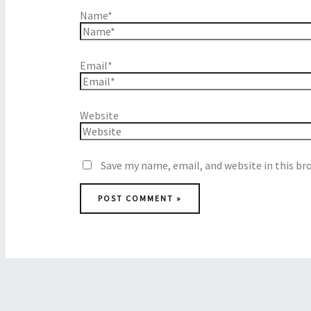
Name*
Email*
Website
Save my name, email, and website in this br