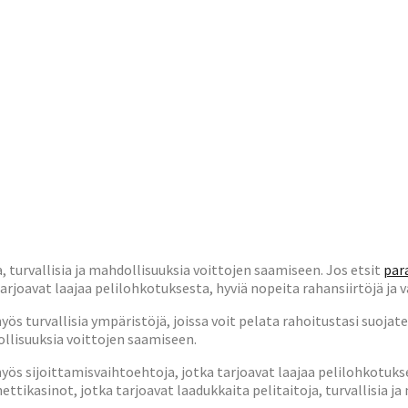
 turvallisia ja mahdollisuuksia voittojen saamiseen. Jos etsit
par
arjoavat laajaa pelilohkotuksesta, hyviä nopeita rahansiirtöjä ja 
ös turvallisia ympäristöjä, joissa voit pelata rahoitustasi suojate
ollisuuksia voittojen saamiseen.
ös sijoittamisvaihtoehtoja, jotka tarjoavat laajaa pelilohkotukses
nettikasinot, jotka tarjoavat laadukkaita pelitaitoja, turvallisia 