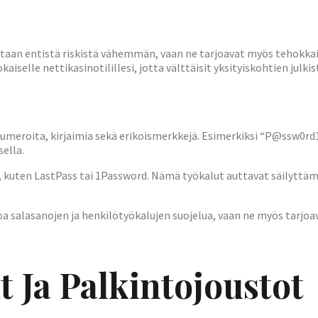
astaan entistä riskistä vähemmän, vaan ne tarjoavat myös tehokka
okaiselle nettikasinotilillesi, jotta välttäisit yksityiskohtien julki
numeroita, kirjaimia sekä erikoismerkkejä. Esimerkiksi “P@ssw0rd12
sella.
, kuten LastPass tai 1Password. Nämä työkalut auttavat säilyttämä
oa salasanojen ja henkilötyökalujen suojelua, vaan ne myös tarjoav
 Ja Palkintojoustot