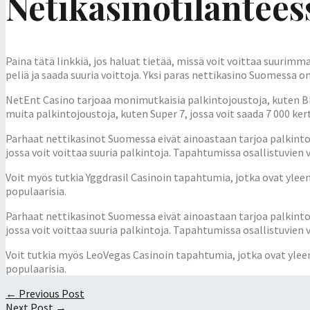
Netikasinotilantees
Paina tätä linkkiä, jos haluat tietää, missä voit voittaa suurimm
peliä ja saada suuria voittoja. Yksi paras nettikasino Suomessa 
NetEnt Casino tarjoaa monimutkaisia palkintojoustoja, kuten Bla
muita palkintojoustoja, kuten Super 7, jossa voit saada 7 000 ker
Parhaat nettikasinot Suomessa eivät ainoastaan tarjoa palkintoj
jossa voit voittaa suuria palkintoja. Tapahtumissa osallistuvien 
Voit myös tutkia Yggdrasil Casinoin tapahtumia, jotka ovat yleens
populaarisia.
Parhaat nettikasinot Suomessa eivät ainoastaan tarjoa palkinto
jossa voit voittaa suuria palkintoja. Tapahtumissa osallistuvien 
Voit tutkia myös LeoVegas Casinoin tapahtumia, jotka ovat yleens
populaarisia.
←
Previous Post
Next Post
→