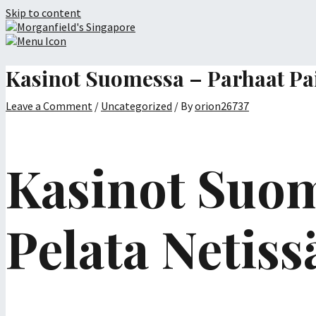
Skip to content
Kasinot Suomessa – Parhaat Pai
Leave a Comment
/
Uncategorized
/ By
orion26737
Kasinot Suom
Pelata Netiss