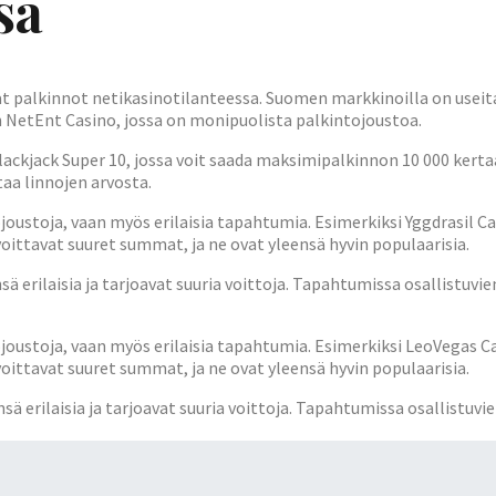
sa
at palkinnot netikasinotilanteessa. Suomen markkinoilla on useita 
on NetEnt Casino, jossa on monipuolista palkintojoustoa.
ckjack Super 10, jossa voit saada maksimipalkinnon 10 000 kertaa
taa linnojen arvosta.
oustoja, vaan myös erilaisia tapahtumia. Esimerkiksi Yggdrasil C
voittavat suuret summat, ja ne ovat yleensä hyvin populaarisia.
ä erilaisia ja tarjoavat suuria voittoja. Tapahtumissa osallistuvi
joustoja, vaan myös erilaisia tapahtumia. Esimerkiksi LeoVegas C
voittavat suuret summat, ja ne ovat yleensä hyvin populaarisia.
ä erilaisia ja tarjoavat suuria voittoja. Tapahtumissa osallistuvi