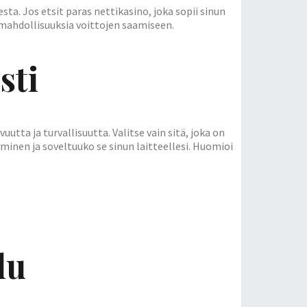
ta. Jos etsit paras nettikasino, joka sopii sinun
ja mahdollisuuksia voittojen saamiseen.
sti
tta ja turvallisuutta. Valitse vain sitä, joka on
minen ja soveltuuko se sinun laitteellesi. Huomioi
lu