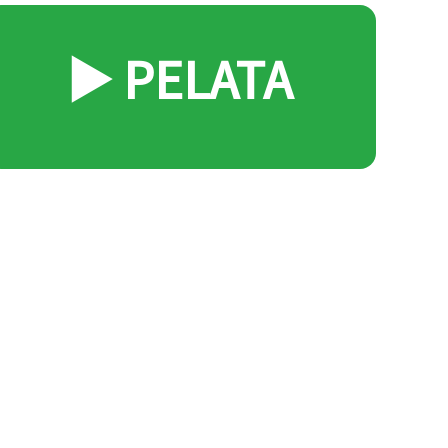
▶️ PELATA