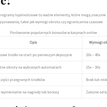
programy lojalnościowe to ważne elementy, które mogą znacznie 
rzyznawania, takie jak wymogi obrotu czy ograniczenia czasowe.
Porównanie popularnych bonusów w kasynach online
Opis
Wymogi ob
owe środki na start po pierwszym depozycie
20x – 40x
tne obroty na wybranych automatach
15x – 30x
części przegranych środków
Brak lub nisk
 wymienialne na nagrody lub bonusy
Zależne od k