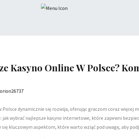
sze Kasyno Online W Polsce? Ko
orion26737
w Polsce dynamicznie się rozwija, oferując graczom coraz więcej m
ie: jak wybrać najlepsze kasyno internetowe, które zapewni bezpi
y się kluczowym aspektom, które warto wziąć pod uwagę, aby podj