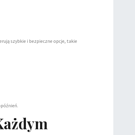
ują szybkie i bezpieczne opcje, takie
opóźnień.
 Każdym