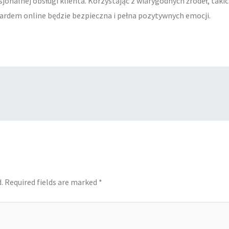
onalnej obsługi klienta. Korzystając z wiarygodnych źródeł, takic
ardem online będzie bezpieczna i pełna pozytywnych emocji.
.
Required fields are marked
*