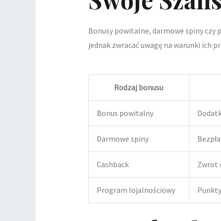
Bonusy powitalne, darmowe spiny czy 
jednak zwracać uwagę na warunki ich p
Rodzaj bonusu
Bonus powitalny
Dodatk
Darmowe spiny
Bezpła
Cashback
Zwrot 
Program lojalnościowy
Punkty