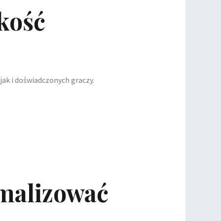
kość
ak i doświadczonych graczy.
malizować