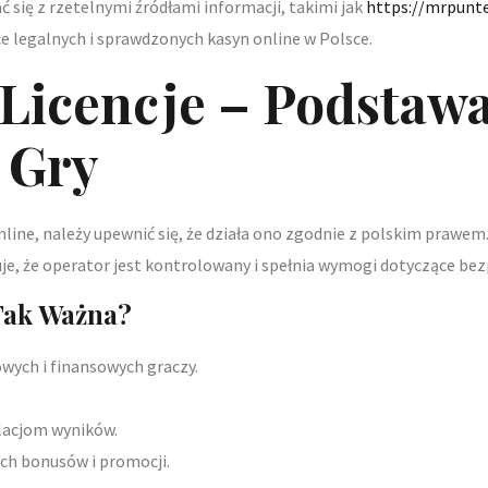
się z rzetelnymi źródłami informacji, takimi jak
https://mrpunte
ce legalnych i sprawdzonych kasyn online w Polsce.
 Licencje – Podstaw
 Gry
line, należy upewnić się, że działa ono zgodnie z polskim prawem.
e, że operator jest kontrolowany i spełnia wymogi dotyczące bez
 Tak Ważna?
ych i finansowych graczy.
lacjom wyników.
ch bonusów i promocji.