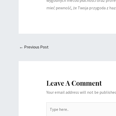
wygodnych metod płatności oraz profesj
mieć pewność, że Twoja przygoda z haz
←
Previous Post
Leave A Comment
Your email address will not be published
Type
here..