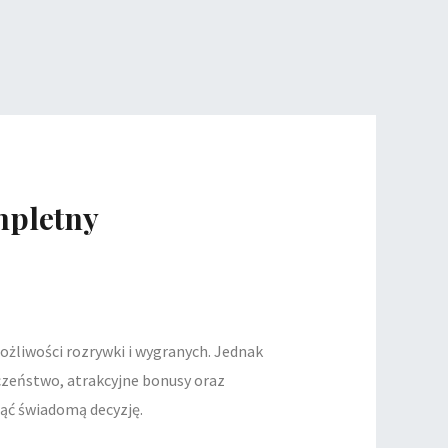
mpletny
ożliwości rozrywki i wygranych. Jednak
eczeństwo, atrakcyjne bonusy oraz
ąć świadomą decyzję.