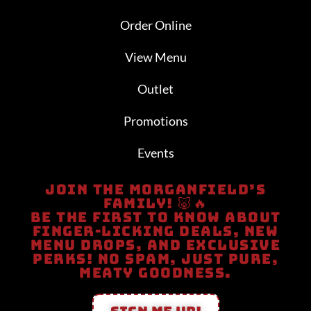
Order Online
View Menu
Outlet
Promotions
Events
Join The Morganfield’s
Family! 🐷🔥
Be The First To Know About
Finger-Licking Deals, New
Menu Drops, And Exclusive
Perks! No Spam, Just Pure,
Meaty Goodness.