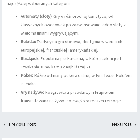
najczęściej wybieranych kategorii:
Automaty (sloty):
Gry o różnorodnej tematyce, od
klasycznych owocówek po zaawansowane video sloty z
wieloma liniami wygrywającymi.
Ruletka:
Tradycyjna gra stołowa, dostępna w wersjach
europejskiej, francuskiej i amerykańskiej.
Blackjack:
Popularna gra karciana, w której celem jest
uzyskanie sumy kart jak najbliższej 21.
Poker:
Różne odmiany pokera online, w tym Texas Hold’em
i Omaha.
Gry na żywo:
Rozgrywka z prawdziwym krupierem
transmitowana na żywo, co zwiększa realizm i emocje.
←
Previous Post
Next Post
→