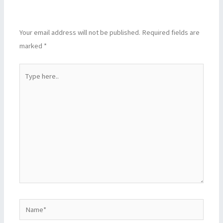
Leave A Comment
Your email address will not be published.
Required fields are
marked
*
Type
here..
Name*