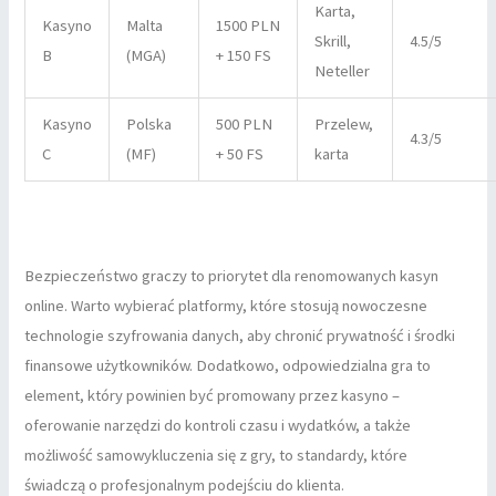
Karta,
Kasyno
Malta
1500 PLN
Skrill,
4.5/5
B
(MGA)
+ 150 FS
Neteller
Kasyno
Polska
500 PLN
Przelew,
4.3/5
C
(MF)
+ 50 FS
karta
Bezpieczeństwo I Odpowiedzialna Gra
Bezpieczeństwo graczy to priorytet dla renomowanych kasyn
online. Warto wybierać platformy, które stosują nowoczesne
technologie szyfrowania danych, aby chronić prywatność i środki
finansowe użytkowników. Dodatkowo, odpowiedzialna gra to
element, który powinien być promowany przez kasyno –
oferowanie narzędzi do kontroli czasu i wydatków, a także
możliwość samowykluczenia się z gry, to standardy, które
świadczą o profesjonalnym podejściu do klienta.