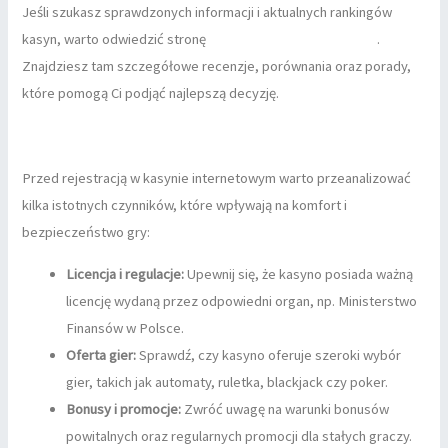
Jeśli szukasz sprawdzonych informacji i aktualnych rankingów
kasyn, warto odwiedzić stronę
https://dollycasinos.com.pl/
.
Znajdziesz tam szczegółowe recenzje, porównania oraz porady,
które pomogą Ci podjąć najlepszą decyzję.
Na co zwrócić uwagę przy wyborze kasyna online?
Przed rejestracją w kasynie internetowym warto przeanalizować
kilka istotnych czynników, które wpływają na komfort i
bezpieczeństwo gry:
Licencja i regulacje:
Upewnij się, że kasyno posiada ważną
licencję wydaną przez odpowiedni organ, np. Ministerstwo
Finansów w Polsce.
Oferta gier:
Sprawdź, czy kasyno oferuje szeroki wybór
gier, takich jak automaty, ruletka, blackjack czy poker.
Bonusy i promocje:
Zwróć uwagę na warunki bonusów
powitalnych oraz regularnych promocji dla stałych graczy.