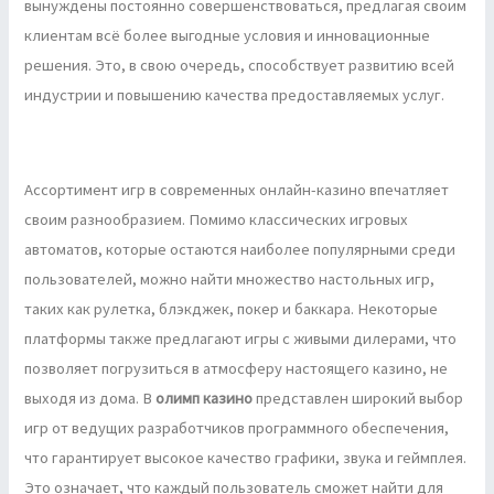
вынуждены постоянно совершенствоваться, предлагая своим
клиентам всё более выгодные условия и инновационные
решения. Это, в свою очередь, способствует развитию всей
индустрии и повышению качества предоставляемых услуг.
Разнообразие игровых возможностей
Ассортимент игр в современных онлайн-казино впечатляет
своим разнообразием. Помимо классических игровых
автоматов, которые остаются наиболее популярными среди
пользователей, можно найти множество настольных игр,
таких как рулетка, блэкджек, покер и баккара. Некоторые
платформы также предлагают игры с живыми дилерами, что
позволяет погрузиться в атмосферу настоящего казино, не
выходя из дома. В
олимп казино
представлен широкий выбор
игр от ведущих разработчиков программного обеспечения,
что гарантирует высокое качество графики, звука и геймплея.
Это означает, что каждый пользователь сможет найти для