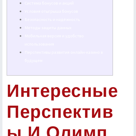
Система бонусов и акций
Условия отыгрыша бонусов
Безопасность и надёжность
Методы защиты данных
Мобильная версия и удобство
использования
Перспективы развития онлайн-казино в
будущем
Интересные
Перспектив
Ы И Олимп