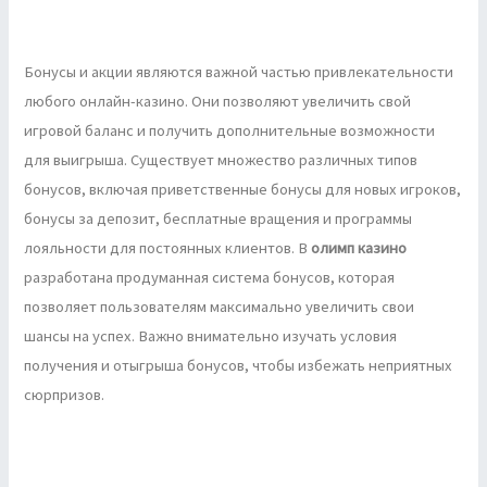
Система бонусов и акций
Бонусы и акции являются важной частью привлекательности
любого онлайн-казино. Они позволяют увеличить свой
игровой баланс и получить дополнительные возможности
для выигрыша. Существует множество различных типов
бонусов, включая приветственные бонусы для новых игроков,
бонусы за депозит, бесплатные вращения и программы
лояльности для постоянных клиентов. В
олимп казино
разработана продуманная система бонусов, которая
позволяет пользователям максимально увеличить свои
шансы на успех. Важно внимательно изучать условия
получения и отыгрыша бонусов, чтобы избежать неприятных
сюрпризов.
Условия Отыгрыша Бонусов