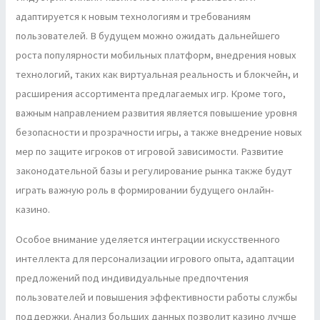
адаптируется к новым технологиям и требованиям
пользователей. В будущем можно ожидать дальнейшего
роста популярности мобильных платформ, внедрения новых
технологий, таких как виртуальная реальность и блокчейн, и
расширения ассортимента предлагаемых игр. Кроме того,
важным направлением развития является повышение уровня
безопасности и прозрачности игры, а также внедрение новых
мер по защите игроков от игровой зависимости. Развитие
законодательной базы и регулирование рынка также будут
играть важную роль в формировании будущего онлайн-
казино.
Особое внимание уделяется интеграции искусственного
интеллекта для персонализации игрового опыта, адаптации
предложений под индивидуальные предпочтения
пользователей и повышения эффективности работы службы
поддержки. Анализ больших данных позволит казино лучше