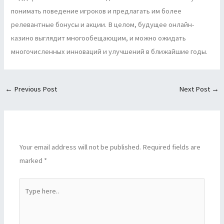
понимать поведение игроков и предлагать им более
релевантные бонусы и акции. В целом, будущее онлайн-
казино выглядит многообещающим, и можно ожидать
многочисленных инноваций и улучшений в ближайшие годы.
←
Previous Post
Next Post
→
Leave A Comment
Your email address will not be published.
Required fields are
marked
*
Type
here..