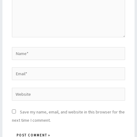
Name*
Email*
Website
Save my name, email, and website in this browser for the
next time I comment.