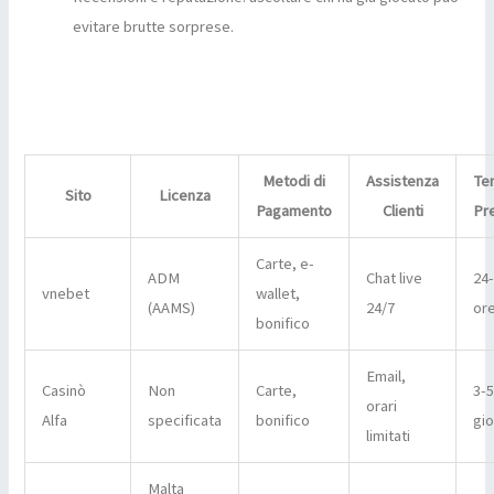
evitare brutte sorprese.
Tabella Comparativa: Caratteristiche Principali
Di Alcuni Casinò Online
Metodi di
Assistenza
Te
Sito
Licenza
Pagamento
Clienti
Pr
Carte, e-
ADM
Chat live
24
vnebet
wallet,
(AAMS)
24/7
or
bonifico
Email,
Casinò
Non
Carte,
3-
orari
Alfa
specificata
bonifico
gio
limitati
Malta