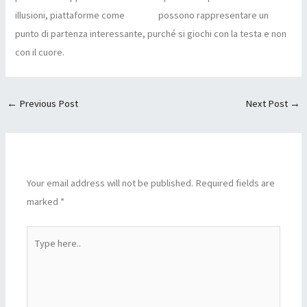
illusioni, piattaforme come
vnebet
possono rappresentare un
punto di partenza interessante, purché si giochi con la testa e non
con il cuore.
←
Previous Post
Next Post
→
Leave A Comment
Your email address will not be published.
Required fields are
marked
*
Type
here..