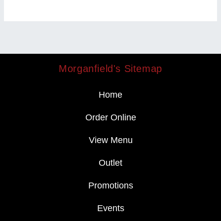
Morganfield's Sitemap
Home
Order Online
View Menu
Outlet
Promotions
Events