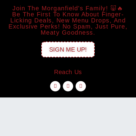
Join The Morganfield’s Family! 🐷🔥
Be The First To Know About Finger-
Licking Deals, New Menu Drops, And
Exclusive Perks! No Spam, Just Pure,
Meaty Goodness.
SIGN ME UP!
Reach Us
I
F
E
n
a
n
s
c
v
t
e
e
a
b
l
g
o
o
r
o
p
a
k
e
m