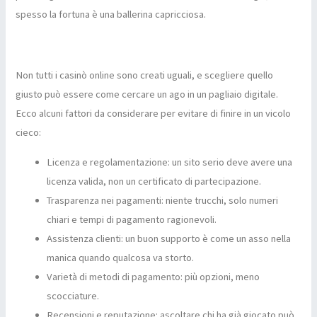
spesso la fortuna è una ballerina capricciosa.
Come Scegliere un Sito di Gioco Affidabile
Non tutti i casinò online sono creati uguali, e scegliere quello
giusto può essere come cercare un ago in un pagliaio digitale.
Ecco alcuni fattori da considerare per evitare di finire in un vicolo
cieco:
Licenza e regolamentazione: un sito serio deve avere una
licenza valida, non un certificato di partecipazione.
Trasparenza nei pagamenti: niente trucchi, solo numeri
chiari e tempi di pagamento ragionevoli.
Assistenza clienti: un buon supporto è come un asso nella
manica quando qualcosa va storto.
Varietà di metodi di pagamento: più opzioni, meno
scocciature.
Recensioni e reputazione: ascoltare chi ha già giocato può