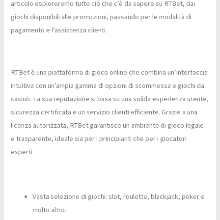
articolo esploreremo tutto ciò che c’è da sapere su RTBet, dai
giochi disponibili alle promozioni, passando per le modalità di
pagamento e l’assistenza clienti.
Cos’è RTBet e Perché Sceglierlo
RTBet è una piattaforma di gioco online che combina un’interfaccia
intuitiva con un’ampia gamma di opzioni di scommessa e giochi da
casinò. La sua reputazione si basa su una solida esperienza utente,
sicurezza certificata e un servizio clienti efficiente. Grazie a una
licenza autorizzata, RTBet garantisce un ambiente di gioco legale
e trasparente, ideale sia per i principianti che per i giocatori
esperti.
Caratteristiche Principali Di RTBet
Vasta selezione di giochi: slot, roulette, blackjack, poker e
molto altro.