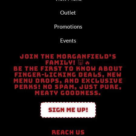
Outlet
Promotions
Events
Join The Morganfield’s
Family! 🐷🔥
Be The First To Know About
Finger-Licking Deals, New
Menu Drops, And Exclusive
Perks! No Spam, Just Pure,
Meaty Goodness.
SIGN ME UP!
Reach Us