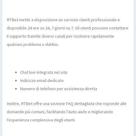
Assistenza Clienti e Supporto
RTBet mette a disposizione un servizio clienti professionale e
disponibile 24 ore su 24, 7 giorni su 7. Gli utenti possono contattare
il supporto tramite diversi canali per risolvere rapidamente
qualsiasi problema o dubbio.
Modalità Di Contatto
Chat live integrata nel sito
Indirizzo email dedicato
Numero di telefono per assistenza diretta
Inoltre, RTBet offre una sezione FAQ dettagliata che risponde alle
domande più comuni, facilitando l’auto-aiuto e migliorando
l’esperienza complessiva degli utenti.
Conclusione: RTBet, Una Scelta Sicura e Divertente