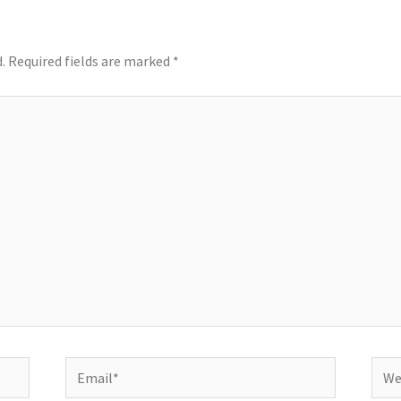
.
Required fields are marked
*
Email*
Webs