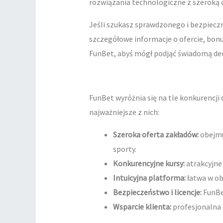
rozwiązania technologiczne z szeroką o
Jeśli szukasz sprawdzonego i bezpiecz
szczegółowe informacje o ofercie, bon
FunBet, abyś mógł podjąć świadomą de
Dlaczego warto wybrać FunBet?
FunBet wyróżnia się na tle konkurencji
najważniejsze z nich:
Szeroka oferta zakładów:
obejmuj
sporty.
Konkurencyjne kursy:
atrakcyjne
Intuicyjna platforma:
łatwa w ob
Bezpieczeństwo i licencje:
FunBet
Wsparcie klienta:
profesjonalna 