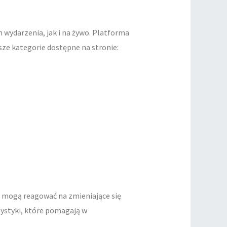
wydarzenia, jak i na żywo. Platforma
sze kategorie dostępne na stronie:
 mogą reagować na zmieniające się
tystyki, które pomagają w