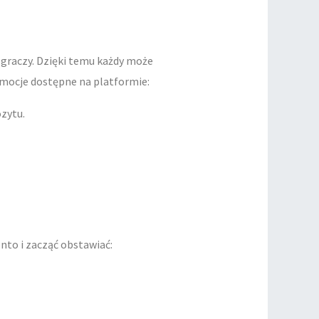
 graczy. Dzięki temu każdy może
omocje dostępne na platformie:
zytu.
nto i zacząć obstawiać: