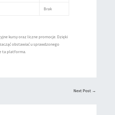
Brak
jne kursy oraz liczne promocje. Dzięki
sz zacząć obstawiać u sprawdzonego
e ta platforma.
Next Post
→