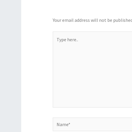
Leave A Comment
Your email address will not be published
Type
here..
Name*