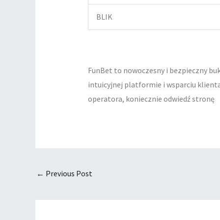
BLIK
Podsumowanie
FunBet to nowoczesny i bezpieczny buk
intuicyjnej platformie i wsparciu klien
operatora, koniecznie odwiedź stronę
h
←
Previous Post