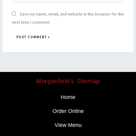
Save my name, email, and website in this browser for the
next time I comment.
Morganfield's Sitemap
Home
Order Online
View Menu