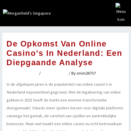
Skip
to
content
De Opkomst Van Online
Casino’s In Nederland: Een
Diepgaande Analyse
Leave a Comment
/
Uncategorized
/ By
orion26737
In de afgelopen jaren is de populariteit van online casino’s in
Nederland exponentieel gegroeid. Met de legalisering van online
gokken in 2021 heeft de markt een enorme transformatie
doorgemaakt. Steeds meer spelers kiezen voor digitale platforms
vanwege het gemak, de variëteit aan spellen en aantrekkelijke
bonussen. Maar wat maakt een online casino nu echt betrouwbaar