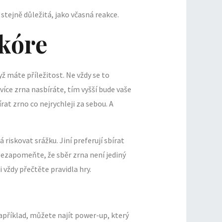
 stejně důležitá, jako včasná reakce.
Skóre
yž máte příležitost. Ne vždy se to
více zrna nasbíráte, tím vyšší bude vaše
írat zrno co nejrychleji za sebou. A
 riskovat srážku. Jiní preferují sbírat
. Nezapomeňte, že sběr zrna není jediný
 vždy přečtěte pravidla hry.
apříklad, můžete najít power-up, který