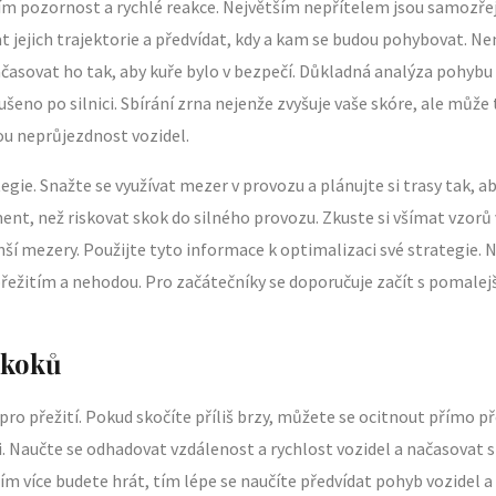
vším pozornost a rychlé reakce. Největším nepřítelem jsou samozře
at jejich trajektorie a předvídat, kdy a kam se budou pohybovat. 
časovat ho tak, aby kuře bylo v bezpečí. Důkladná analýza pohybu 
šeno po silnici. Sbírání zrna nejenže zvyšuje vaše skóre, ale mů
u neprůjezdnost vozidel.
tegie. Snažte se využívat mezer v provozu a plánujte si trasy tak, a
nt, než riskovat skok do silného provozu. Zkuste si všímat vzorů v
enší mezery. Použijte tyto informace k optimalizaci své strategie
ežitím a nehodou. Pro začátečníky se doporučuje začít s pomal
Skoků
pro přežití. Pokud skočíte příliš brzy, můžete se ocitnout přímo p
i. Naučte se odhadovat vzdálenost a rychlost vozidel a načasovat 
ím více budete hrát, tím lépe se naučíte předvídat pohyb vozidel a