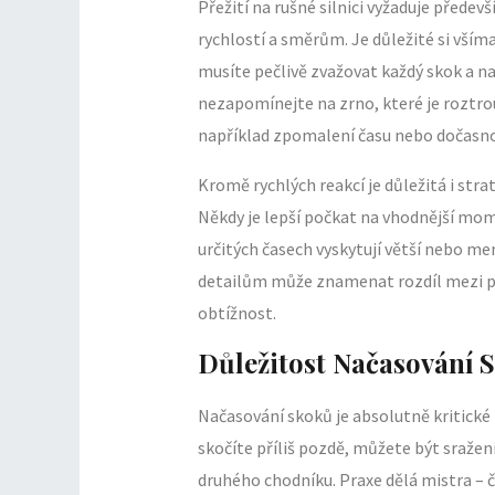
Přežití na rušné silnici vyžaduje přede
rychlostí a směrům. Je důležité si vším
musíte pečlivě zvažovat každý skok a na
nezapomínejte na zrno, které je roztrou
například zpomalení času nebo dočasno
Kromě rychlých reakcí je důležitá i stra
Někdy je lepší počkat na vhodnější mome
určitých časech vyskytují větší nebo m
detailům může znamenat rozdíl mezi př
obtížnost.
Důležitost Načasování 
Načasování skoků je absolutně kritické 
skočíte příliš pozdě, můžete být sražen
druhého chodníku. Praxe dělá mistra – č