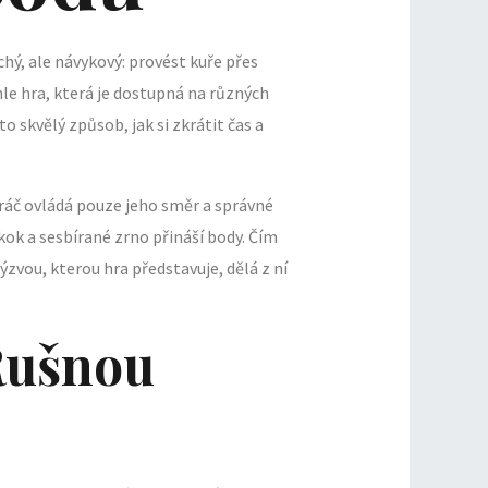
chý, ale návykový: provést kuře přes
hle hra, která je dostupná na různých
o skvělý způsob, jak si zkrátit čas a
hráč ovládá pouze jeho směr a správné
kok a sesbírané zrno přináší body. Čím
ýzvou, kterou hra představuje, dělá z ní
 Rušnou