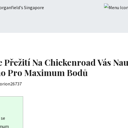
 Přežití Na Chickenroad Vás Nau
rno Pro Maximum Bodů
orion26737
 se
ximum