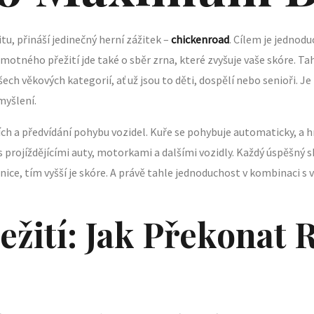
itu, přináší jedinečný herní zážitek –
chickenroad
. Cílem je jednodu
motného přežití jde také o sběr zrna, které zvyšuje vaše skóre. Ta
ch věkových kategorií, ať už jsou to děti, dospělí nebo senioři. Je t
myšlení.
cích a předvídání pohybu vozidel. Kuře se pohybuje automaticky, a 
s projíždějícími auty, motorkami a dalšími vozidly. Každý úspěšný s
nice, tím vyšší je skóre. A právě tahle jednoduchost v kombinaci s v
řežití: Jak Překonat