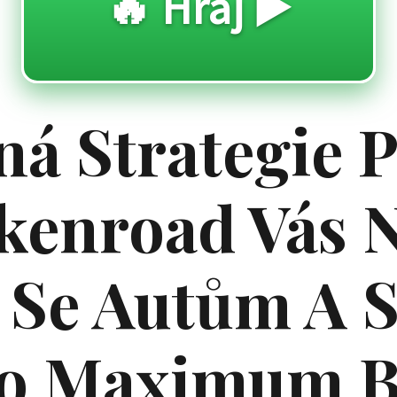
🔥 Hraj ▶️
á Strategie P
kenroad Vás 
 Se Autům A S
ro Maximum 