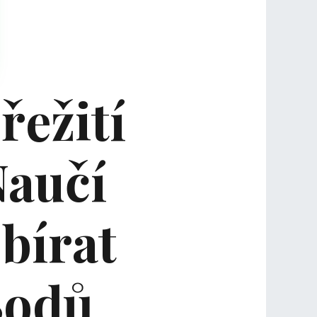
řežití
Naučí
bírat
Bodů