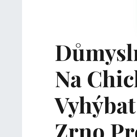
Důmysln
Na Chic
Vyhýbat
Zrno P