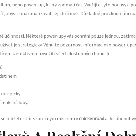
dlem, nebo power-up, který zpomalí čas. Využijte tyto bonusy a po
ít, abyste maximalizovali jejich účinek. Důkladné prozkoumání m
účinnosti. Některé power-upy vás ochrání pouze jednou, zatímco j
žívat je strategicky. Věnujte pozornost informacím o power-upech
líčem k efektivnímu využití všech dostupných bonusů.
ů.
edstihem.
rategicky.
 reakční doby.
 se můžete stát skutečným mistrem v
chickenroad
a dosáhnout vy