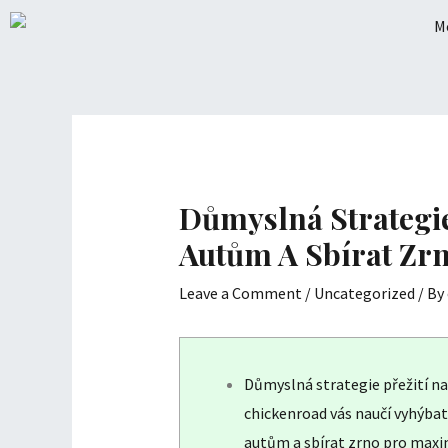
Skip
to
content
Důmyslná Strategie
Autům A Sbírat Z
Leave a Comment
/
Uncategorized
/ By
Důmyslná strategie přežití na
chickenroad vás naučí vyhýbat
autům a sbírat zrno pro ma