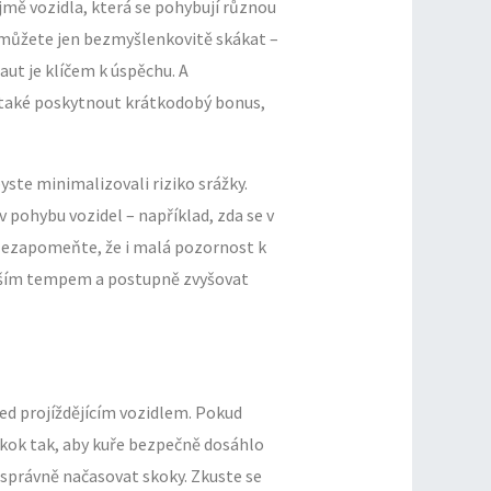
jmě vozidla, která se pohybují různou
Nemůžete jen bezmyšlenkovitě skákat –
aut je klíčem k úspěchu. A
že také poskytnout krátkodobý bonus,
byste minimalizovali riziko srážky.
 pohybu vozidel – například, zda se v
. Nezapomeňte, že i malá pozornost k
ejším tempem a postupně zvyšovat
řed projíždějícím vozidlem. Pokud
skok tak, aby kuře bezpečně dosáhlo
 správně načasovat skoky. Zkuste se