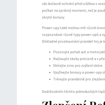
vás dočasně ochrání před srážkou s vozi
počkat na správný moment, než je použ
skryté bonusy.
Power-upy také mohou mít různé úrovně 
rozpoznávat různé typy power-upů a vyu
Důkladné prozkoumání pravidel hry je k
Pozorujte pohyb aut a motocykl
Načasujte skoky precizně a s př
Sbírejte zrno pro zvýšení skóre.
Využívejte bonusy a power-upy st
Trénujte pravidelně pro zlepšení
Dodržováním těchto jednoduchých tipů