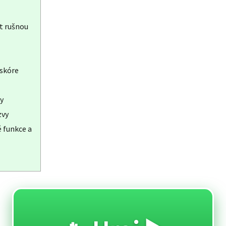
at rušnou
 skóre
y
zvy
 funkce a