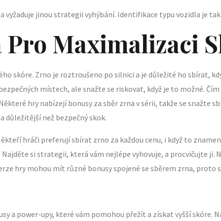
a vyžaduje jinou strategii vyhýbání. Identifikace typu vozidla je tak
a Pro Maximalizaci 
ého skóre. Zrno je roztroušeno po silnici a je důležité ho sbírat, kd
bezpečných místech, ale snažte se riskovat, když je to možné. Čím 
Některé hry nabízejí bonusy za sběr zrna v sérii, takže se snažte sb
na důležitější než bezpečný skok.
ěkteří hráči preferují sbírat zrno za každou cenu, i když to znamená
 Najděte si strategii, která vám nejlépe vyhovuje, a procvičujte ji
é verze hry mohou mít různé bonusy spojené se sběrem zrna, proto si
usy a power-upy, které vám pomohou přežít a získat vyšší skóre. N