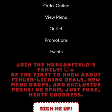
Order Online
View Menu
Outlet
Promotions
Events
Join The Morganfield’s
Family! 🐷🔥
Be The First To Know About
Finger-Licking Deals, New
Menu Drops, And Exclusive
Perks! No Spam, Just Pure,
Meaty Goodness.
SIGN ME UP!