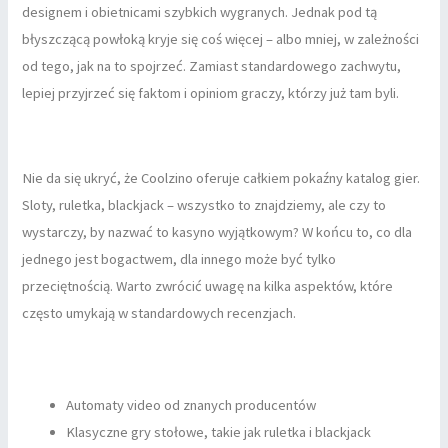
designem i obietnicami szybkich wygranych. Jednak pod tą
błyszczącą powłoką kryje się coś więcej – albo mniej, w zależności
od tego, jak na to spojrzeć. Zamiast standardowego zachwytu,
lepiej przyjrzeć się faktom i opiniom graczy, którzy już tam byli.
Oferta gier – czy jest się czym ekscytować?
Nie da się ukryć, że Coolzino oferuje całkiem pokaźny katalog gier.
Sloty, ruletka, blackjack – wszystko to znajdziemy, ale czy to
wystarczy, by nazwać to kasyno wyjątkowym? W końcu to, co dla
jednego jest bogactwem, dla innego może być tylko
przeciętnością. Warto zwrócić uwagę na kilka aspektów, które
często umykają w standardowych recenzjach.
Lista Dostępnych Gier
Automaty video od znanych producentów
Klasyczne gry stołowe, takie jak ruletka i blackjack