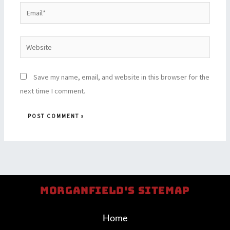
Email*
Website
Save my name, email, and website in this browser for the
next time I comment.
Morganfield's Sitemap
Home