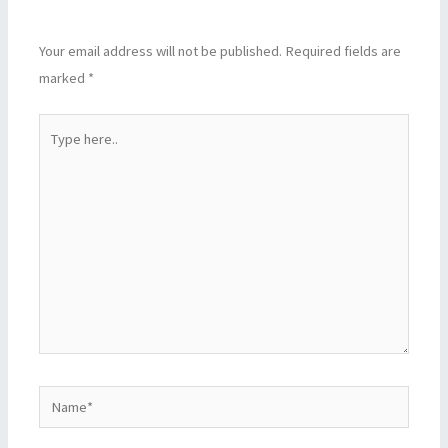
Leave A Comment
Your email address will not be published.
Required fields are
marked
*
Type
here..
Name*