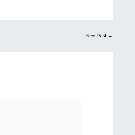
Next Post
→