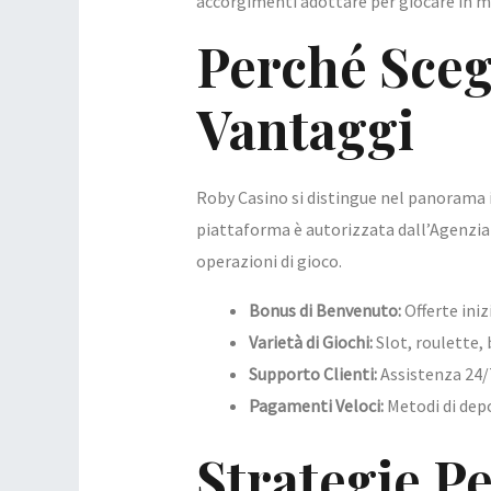
accorgimenti adottare per giocare in m
Perché Scegl
Vantaggi
Roby Casino si distingue nel panorama it
piattaforma è autorizzata dall’Agenzia
operazioni di gioco.
Bonus di Benvenuto:
Offerte iniz
Varietà di Giochi:
Slot, roulette, 
Supporto Clienti:
Assistenza 24/7
Pagamenti Veloci:
Metodi di depos
Strategie P