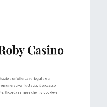
 Roby Casino
razie a un’offerta variegata e a
remunerativa. Tuttavia, il successo
le. Ricorda sempre che il gioco deve