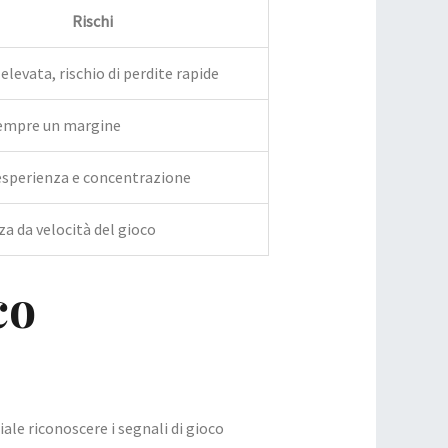
Rischi
 elevata, rischio di perdite rapide
sempre un margine
esperienza e concentrazione
a da velocità del gioco
co
ale riconoscere i segnali di gioco