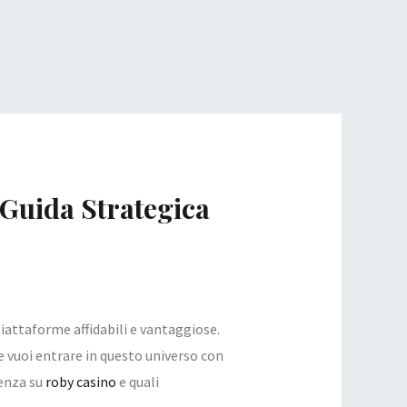
Guida Strategica
iattaforme affidabili e vantaggiose.
Se vuoi entrare in questo universo con
ienza su
roby casino
e quali