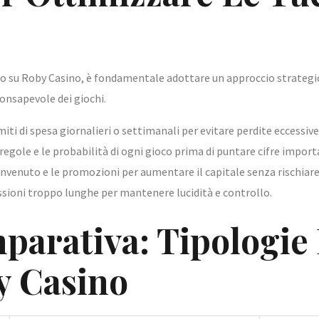
o su Roby Casino, è fondamentale adottare un approccio strategico
consapevole dei giochi.
iti di spesa giornalieri o settimanali per evitare perdite eccessive
regole e le probabilità di ogni gioco prima di puntare cifre import
envenuto e le promozioni per aumentare il capitale senza rischiar
ssioni troppo lunghe per mantenere lucidità e controllo.
parativa: Tipologie 
y Casino