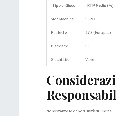
Tipo di Gioco
RTP Medio (%)
Slot Machine
95-97
Roulette
97.3 (Europea)
Blackjack
99.5
Giochi Live
Varie
Considerazi
Responsabi
Nonostante le opportunità di vincita, il