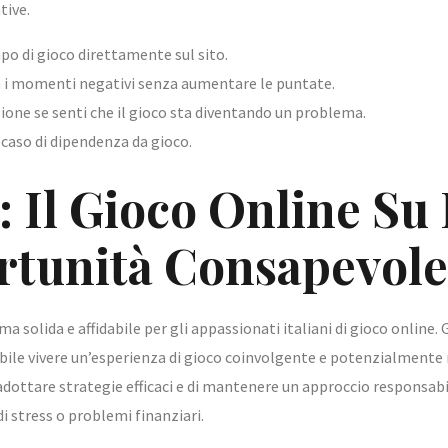
tive.
po di gioco direttamente sul sito.
ta i momenti negativi senza aumentare le puntate.
sione se senti che il gioco sta diventando un problema.
caso di dipendenza da gioco.
: Il Gioco Online Su
tunità Consapevole
solida e affidabile per gli appassionati italiani di gioco online. G
ibile vivere un’esperienza di gioco coinvolgente e potenzialmente 
 adottare strategie efficaci e di mantenere un approccio responsabi
i stress o problemi finanziari.