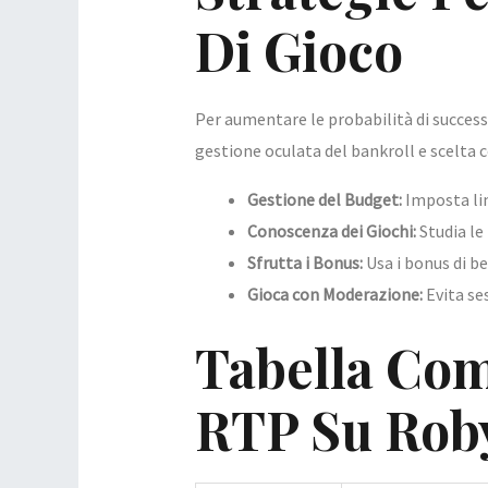
Di Gioco
Per aumentare le probabilità di success
gestione oculata del bankroll e scelta 
Gestione del Budget:
Imposta lim
Conoscenza dei Giochi:
Studia le 
Sfrutta i Bonus:
Usa i bonus di b
Gioca con Moderazione:
Evita se
Tabella Com
RTP Su Rob