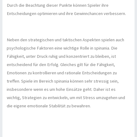
Durch die Beachtung dieser Punkte können Spieler ihre
Entscheidungen optimieren und ihre Gewinnchancen verbessern.
Die psychologischen Aspekte von spinania
Neben den strategischen und taktischen Aspekten spielen auch
psychologische Faktoren eine wichtige Rolle in spinania. Die
Fähigkeit, unter Druck ruhig und konzentriert zu bleiben, ist
entscheidend für den Erfolg. Gleiches gilt für die Fähigkeit,
Emotionen zu kontrollieren und rationale Entscheidungen zu
treffen. Spiele im Bereich spinania können sehr stressig sein,
insbesondere wenn es um hohe Einsätze geht. Daher ist es
wichtig, Strategien zu entwickeln, um mit Stress umzugehen und
die eigene emotionale Stabilität zu bewahren.
Umgang Mit Verlusten Und Das Vermeiden Von
Tilt