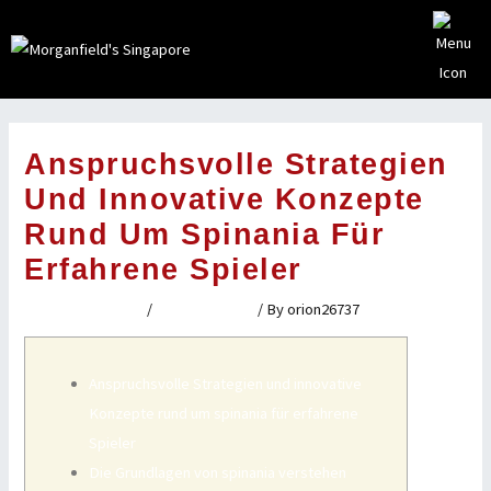
Skip
to
content
Anspruchsvolle Strategien
Und Innovative Konzepte
Rund Um Spinania Für
Erfahrene Spieler
Leave a Comment
/
Uncategorized
/ By
orion26737
Anspruchsvolle Strategien und innovative
Konzepte rund um spinania für erfahrene
Spieler
Die Grundlagen von spinania verstehen