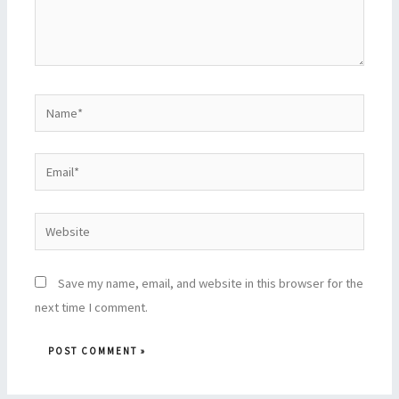
Name*
Email*
Website
Save my name, email, and website in this browser for the
next time I comment.