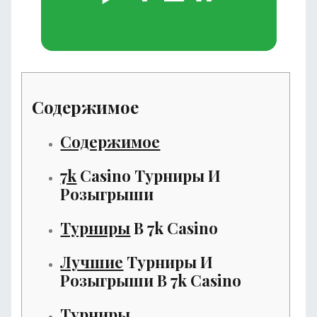
Содержимое
Содержимое
7k
Casino Турниры И
Розыгрыши
Турниры
В 7k Casino
Лучшие
Турниры И
Розыгрыши В 7k Casino
Турниры