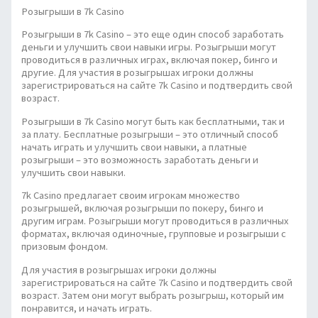
Розыгрыши в 7k Casino
Розыгрыши в 7k Casino – это еще один способ заработать
деньги и улучшить свои навыки игры. Розыгрыши могут
проводиться в различных играх, включая покер, бинго и
другие. Для участия в розыгрышах игроки должны
зарегистрироваться на сайте 7k Casino и подтвердить свой
возраст.
Розыгрыши в 7k Casino могут быть как бесплатными, так и
за плату. Бесплатные розыгрыши – это отличный способ
начать играть и улучшить свои навыки, а платные
розыгрыши – это возможность заработать деньги и
улучшить свои навыки.
7k Casino предлагает своим игрокам множество
розыгрышей, включая розыгрыши по покеру, бинго и
другим играм. Розыгрыши могут проводиться в различных
форматах, включая одиночные, групповые и розыгрыши с
призовым фондом.
Для участия в розыгрышах игроки должны
зарегистрироваться на сайте 7k Casino и подтвердить свой
возраст. Затем они могут выбрать розыгрыш, который им
понравится, и начать играть.