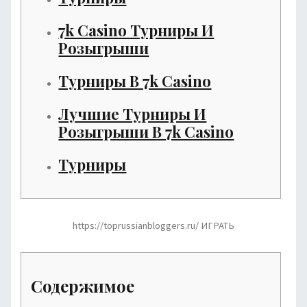
7k Casino Турниры И
Розыгрыши
Турниры В 7k Casino
Лучшие Турниры И
Розыгрыши В 7k Casino
Турниры
https://toprussianbloggers.ru/ ИГРАТЬ
Содержимое