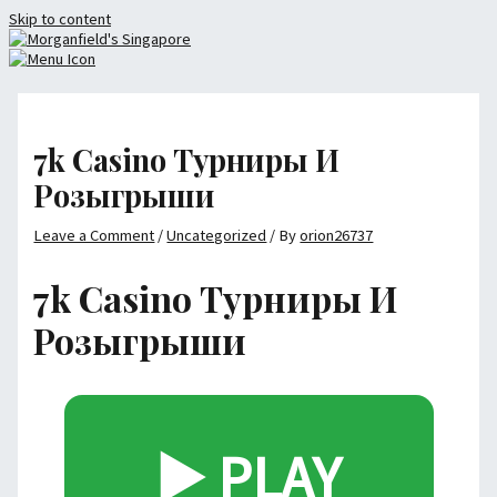
Skip to content
7k Casino Турниры И
Розыгрыши
Leave a Comment
/
Uncategorized
/ By
orion26737
7k Casino Турниры И
Розыгрыши
▶️ PLAY