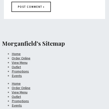
Morganfield's Sitemap
Home
Order Online
View Menu
Outlet
Promotions
Events
Home
Order Online
View Menu
Outlet
Promotions
Events