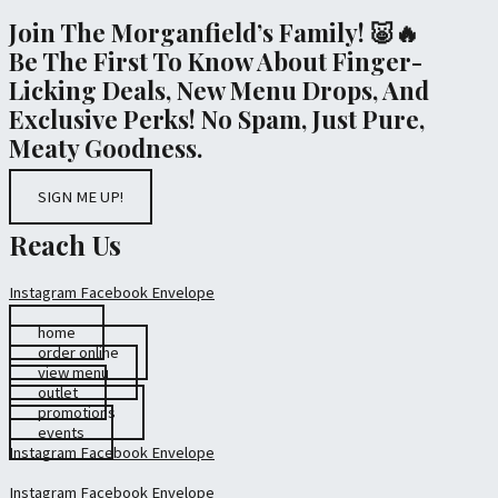
Join The Morganfield’s Family! 🐷🔥
Be The First To Know About Finger-
Licking Deals, New Menu Drops, And
Exclusive Perks! No Spam, Just Pure,
Meaty Goodness.
SIGN ME UP!
Reach Us
Instagram
Facebook
Envelope
home
order online
view menu
outlet
promotions
events
Instagram
Facebook
Envelope
Instagram
Facebook
Envelope