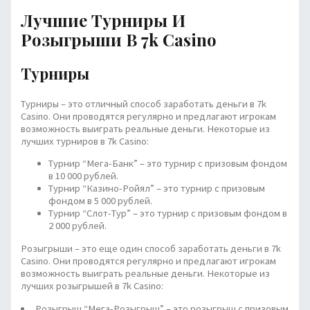
Лучшие Турниры И
Розыгрыши В 7k Casino
Турниры
Турниры – это отличный способ заработать деньги в 7k
Casino. Они проводятся регулярно и предлагают игрокам
возможность выиграть реальные деньги. Некоторые из
лучших турниров в 7k Casino:
Турнир “Мега-Банк” – это турнир с призовым фондом
в 10 000 рублей.
Турнир “Казино-Ройял” – это турнир с призовым
фондом в 5 000 рублей.
Турнир “Слот-Тур” – это турнир с призовым фондом в
2 000 рублей.
Розыгрыши – это еще один способ заработать деньги в 7k
Casino. Они проводятся регулярно и предлагают игрокам
возможность выиграть реальные деньги. Некоторые из
лучших розыгрышей в 7k Casino:
Розыгрыш “Мега-Розыгрыш” – это розыгрыш с призовым